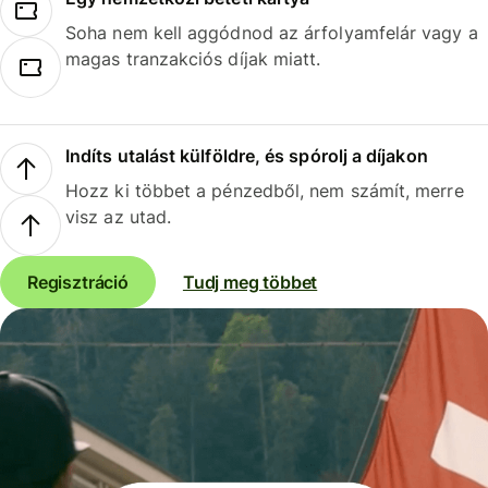
Soha nem kell aggódnod az árfolyamfelár vagy a
magas tranzakciós díjak miatt.
Indíts utalást külföldre, és spórolj a díjakon
Hozz ki többet a pénzedből, nem számít, merre
visz az utad.
Regisztráció
Tudj meg többet