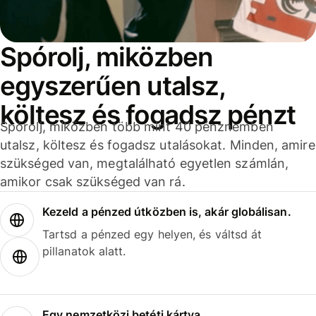
Spórolj, miközben
egyszerűen utalsz,
költesz és fogadsz pénzt
Spórolj, miközben több mint 40 pénznemben
utalsz, költesz és fogadsz utalásokat. Minden, amire
szükséged van, megtalálható egyetlen számlán,
amikor csak szükséged van rá.
Kezeld a pénzed útközben is, akár globálisan.
Tartsd a pénzed egy helyen, és váltsd át
pillanatok alatt.
Egy nemzetközi betéti kártya