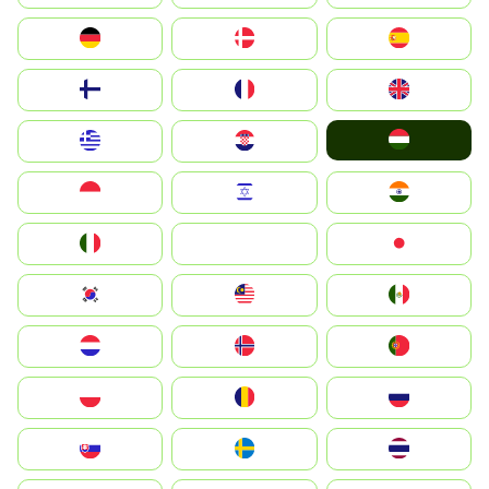
Deutschland
Denmark
España
Suomi
France
United Kingdom
Magyarország
Greece
Hrvatska
Indonesia
Israel
India
Italia
JA
Japan
South Korea
Malay
Mexico
Nederland
Norge
Portugal
Polska
România
Россия
Slovensko
Ruoŧŧa
ไทย