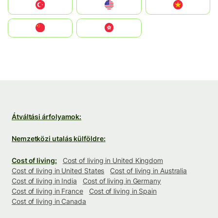
Türkiye
United States
Vietnam
中国
中國香港特別行政區
Átváltási árfolyamok:
Nemzetközi utalás külföldre:
Cost of living:
Cost of living in United Kingdom
Cost of living in United States
Cost of living in Australia
Cost of living in India
Cost of living in Germany
Cost of living in France
Cost of living in Spain
Cost of living in Canada