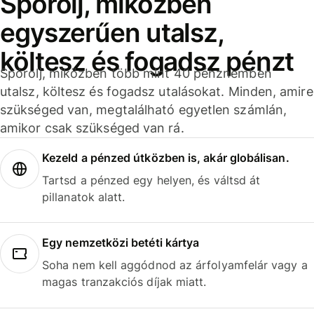
Spórolj, miközben
egyszerűen utalsz,
költesz és fogadsz pénzt
Spórolj, miközben több mint 40 pénznemben
utalsz, költesz és fogadsz utalásokat. Minden, amire
szükséged van, megtalálható egyetlen számlán,
amikor csak szükséged van rá.
Kezeld a pénzed útközben is, akár globálisan.
Tartsd a pénzed egy helyen, és váltsd át
pillanatok alatt.
Egy nemzetközi betéti kártya
Soha nem kell aggódnod az árfolyamfelár vagy a
magas tranzakciós díjak miatt.