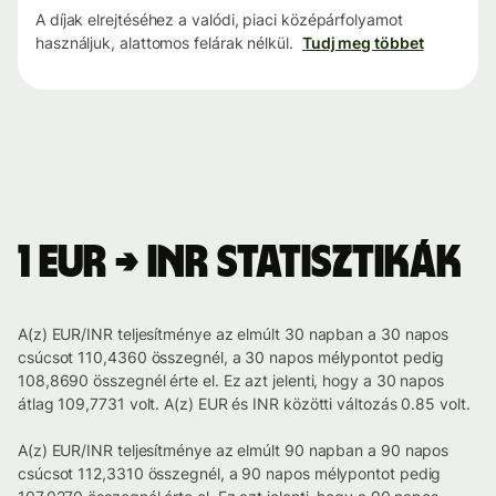
A díjak elrejtéséhez a valódi, piaci középárfolyamot
használjuk, alattomos felárak nélkül.
Tudj meg többet
1 EUR → INR statisztikák
A(z) EUR/INR teljesítménye az elmúlt 30 napban a 30 napos
csúcsot 110,4360 összegnél, a 30 napos mélypontot pedig
108,8690 összegnél érte el. Ez azt jelenti, hogy a 30 napos
átlag 109,7731 volt. A(z) EUR és INR közötti változás 0.85 volt.
A(z) EUR/INR teljesítménye az elmúlt 90 napban a 90 napos
csúcsot 112,3310 összegnél, a 90 napos mélypontot pedig