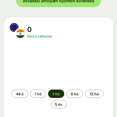
Átváltási árfolyam nyomon követése
0
Nincs változás
Időszak
48 ó
1 hé
1 hó
6 hó
12 hó
5 év