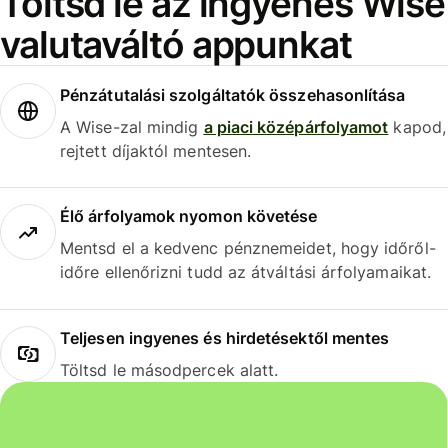
Töltsd le az ingyenes Wise
valutaváltó appunkat
Pénzátutalási szolgáltatók összehasonlítása
A Wise-zal mindig
a piaci középárfolyamot
kapod,
rejtett díjaktól mentesen.
Élő árfolyamok nyomon követése
Mentsd el a kedvenc pénznemeidet, hogy időről-
időre ellenőrizni tudd az átváltási árfolyamaikat.
Teljesen ingyenes és hirdetésektől mentes
Töltsd le másodpercek alatt.