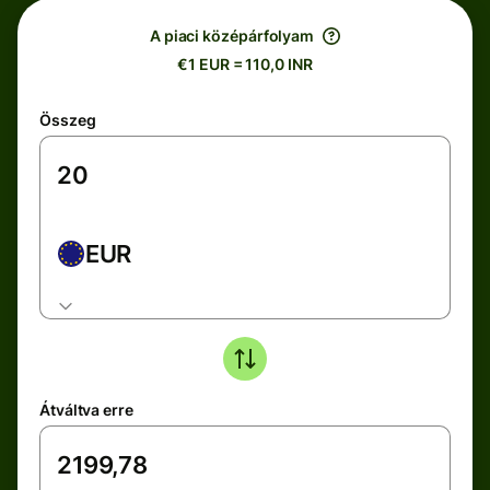
A piaci középárfolyam
€1 EUR = 110,0 INR
Összeg
EUR
Átváltva erre