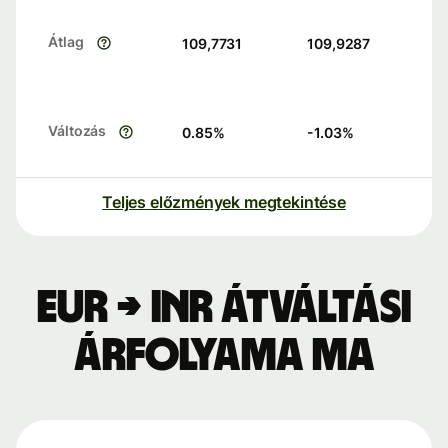
Átlag
109,7731
109,9287
Változás
0.85
%
-1.03
%
Teljes előzmények megtekintése
EUR → INR átváltási
árfolyama ma