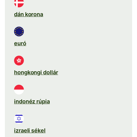
dán korona
euró
hongkongi dollár
indonéz rúpia
izraeli sékel