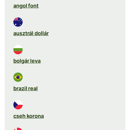
angol font
ausztrál dollár
bolgár leva
brazil real
cseh korona