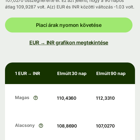
107,0270 összegnél érte el. Ez azt jelenti, hogy a 90 napos
átlag 109,9287 volt. A(z) EUR és INR közötti változás -1.03 volt.
Piaci árak nyomon követése
EUR → INR grafikon megtekintése
1 EUR → INR
Elmúlt 30 nap
Elmúlt 90 nap
Magas
110,4360
112,3310
Alacsony
108,8690
107,0270