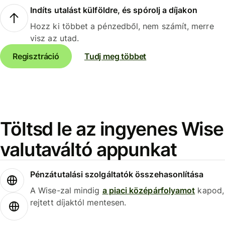
Indíts utalást külföldre, és spórolj a díjakon
Hozz ki többet a pénzedből, nem számít, merre
visz az utad.
Regisztráció
Tudj meg többet
Töltsd le az ingyenes Wise
valutaváltó appunkat
Pénzátutalási szolgáltatók összehasonlítása
A Wise-zal mindig
a piaci középárfolyamot
kapod,
rejtett díjaktól mentesen.