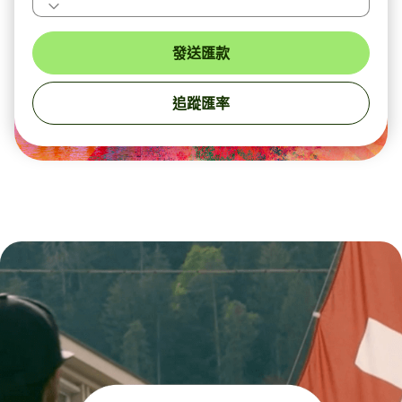
發送匯款
追蹤匯率