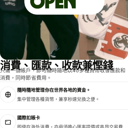
消費、匯款、收款兼慳錢
只需一個帳戶，即可隨時隨地以40多種貨幣收發匯款和
消費，同時節省費用。
隨時隨地管理你在世界各地的資金。
集中管理各種貨幣，兼享秒速兌換之便。
國際扣賬卡
即使在海外消費，亦毋須擔心匯率提價或高昂交易費