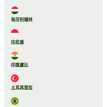
匈牙利福林
印尼盾
印度盧比
土耳其里拉