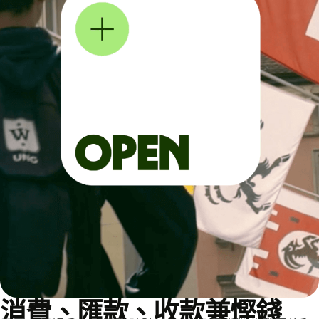
消費、匯款、收款兼慳錢