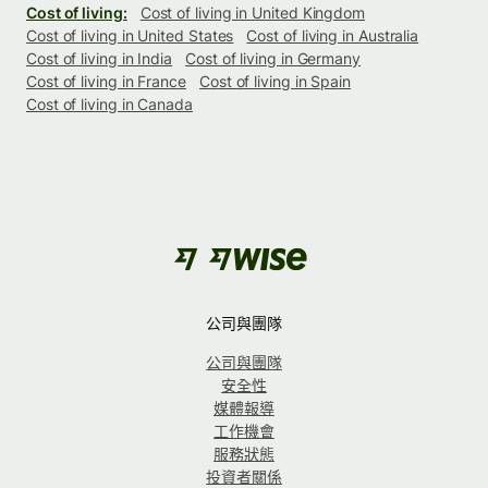
Cost of living:
Cost of living in United Kingdom
Cost of living in United States
Cost of living in Australia
Cost of living in India
Cost of living in Germany
Cost of living in France
Cost of living in Spain
Cost of living in Canada
公司與團隊
公司與團隊
安全性
媒體報導
工作機會
服務狀態
投資者關係