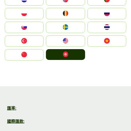
Polska
România
Россия
Slovensko
Ruoŧŧa
ไทย
Türkiye
United States
Vietnam
中國香港特別行政區
中国
匯率:
國際匯款: