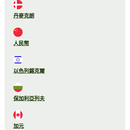
丹麥克朗
人民幣
以色列錫克爾
保加利亞列夫
加元