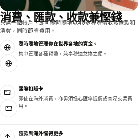
消費、匯款、收款兼慳錢
只需一個帳戶，即可隨時隨地以40多種貨幣收發匯款和
消費，同時節省費用。
隨時隨地管理你在世界各地的資金。
集中管理各種貨幣，兼享秒速兌換之便。
國際扣賬卡
即使在海外消費，亦毋須擔心匯率提價或高昂交易費
用。
匯款到海外慳得更多