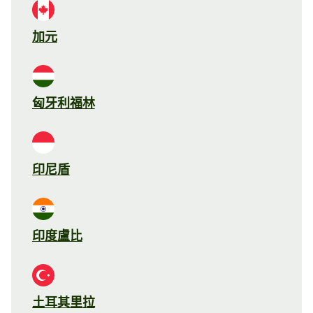
加元
匈牙利福林
印尼盾
印度盧比
土耳其里拉