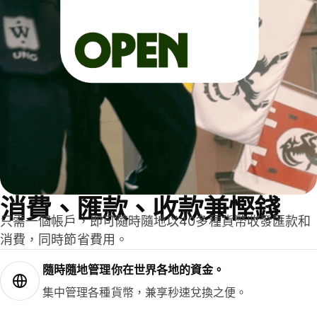
消費、匯款、收款兼慳錢
只需一個帳戶，即可隨時隨地以40多種貨幣收發匯款和
消費，同時節省費用。
隨時隨地管理你在世界各地的資金。
集中管理各種貨幣，兼享秒速兌換之便。