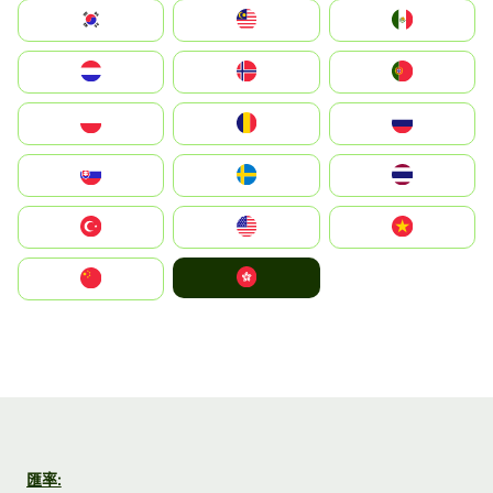
South Korea
Malay
Mexico
Nederland
Norge
Portugal
Polska
România
Россия
Slovensko
Ruoŧŧa
ไทย
Türkiye
United States
Vietnam
中國香港特別行政區
中国
匯率: