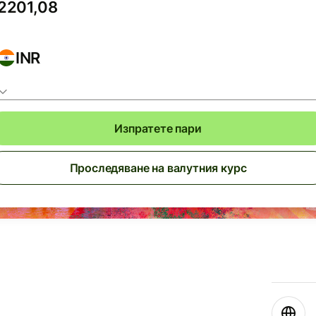
INR
Изпратете пари
Проследяване на валутния курс