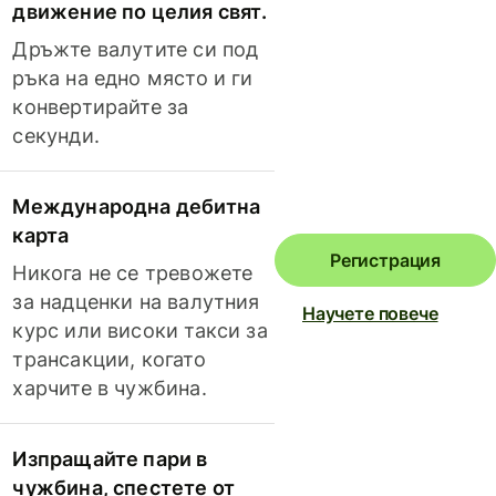
движение по целия свят.
Дръжте валутите си под
ръка на едно място и ги
конвертирайте за
секунди.
Международна дебитна
карта
Регистрация
Никога не се тревожете
за надценки на валутния
Научете повече
курс или високи такси за
трансакции, когато
харчите в чужбина.
Изпращайте пари в
чужбина, спестете от