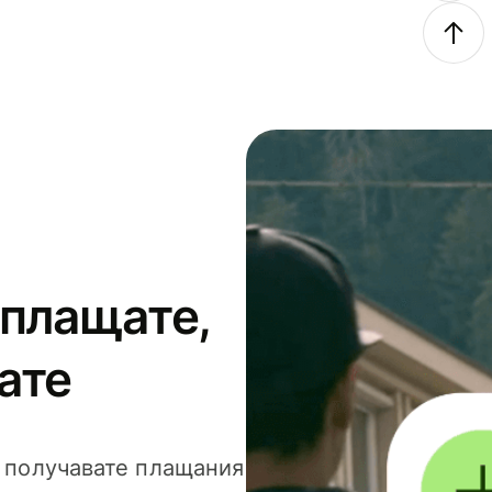
 плащате,
ате
и получавате плащания