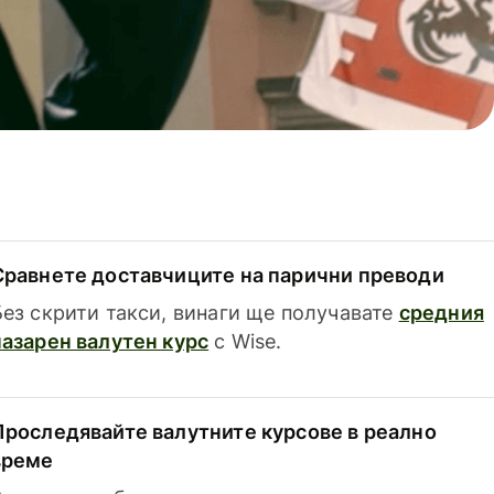
Сравнете доставчиците на парични преводи
Без скрити такси, винаги ще получавате
средния
пазарен валутен курс
с Wise.
Проследявайте валутните курсове в реално
време