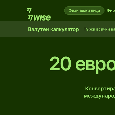
Физически лица
Фир
Валутен калкулатор
Търси всички в
20 евр
Конвертира
международ