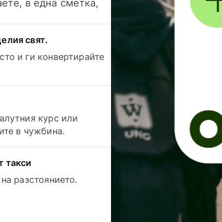
аете, в една сметка,
елия свят.
сто и ги конвертирайте
валутния курс или
ите в чужбина.
т такси
 на разстоянието.