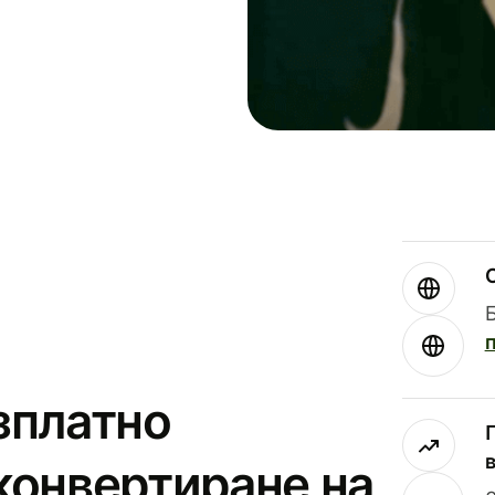
зплатно
конвертиране на