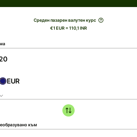
Среден пазарен валутен курс
€1 EUR = 110,1 INR
ма
EUR
еобразувано към