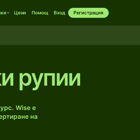
ики
Цени
Помощ
Вход
Регистрация
и рупии
урс. Wise е
ертиране на