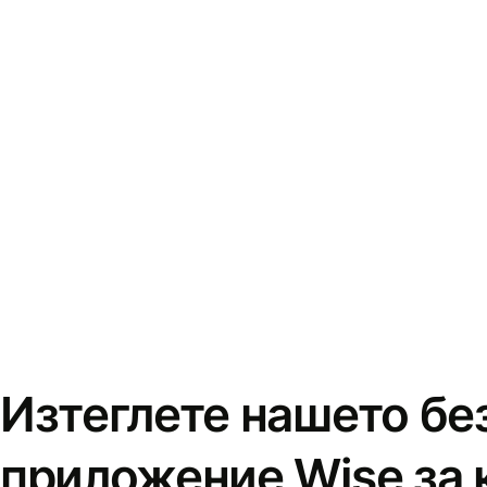
Изтеглете нашето бе
приложение Wise за 