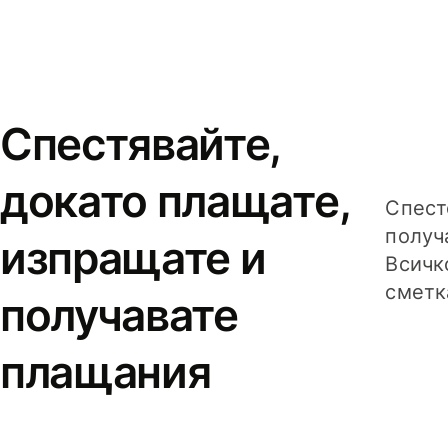
Спестявайте,
докато плащате,
Спест
получ
изпращате и
Всичк
сметк
получавате
плащания