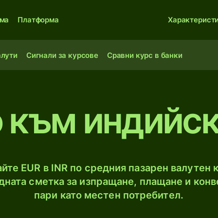
ма
Платформа
Характерист
алути
Сигнали за курсове
Сравни курс в банки
о към индийск
йте EUR в INR по средния пазарен валутен к
ната сметка за изпращане, плащане и конв
пари като местен потребител.