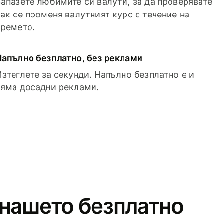
Запазете любимите си валути, за да проверявате
как се променя валутният курс с течение на
времето.
Напълно безплатно, без реклами
Изтеглете за секунди. Напълно безплатно е и
няма досадни реклами.
 нашето безплатно