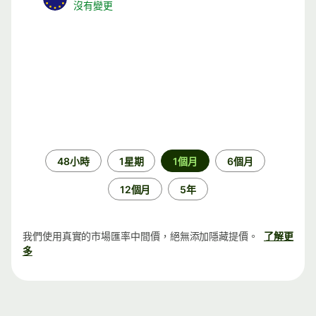
沒有變更
時
48小時
1星期
1個月
6個月
段
12個月
5年
我們使用真實的市場匯率中間價，絕無添加隱藏提價。
了解更
多