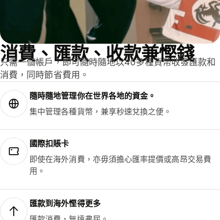
消費、匯款、收款兼慳錢
只需一個帳戶，即可隨時隨地以40多種貨幣收發匯款和
消費，同時節省費用。
隨時隨地管理你在世界各地的資金。
集中管理各種貨幣，兼享秒速兌換之便。
國際扣賬卡
即使在海外消費，亦毋須擔心匯率提價或高昂交易費
用。
匯款到海外慳得更多
匯款消費，無遠弗屆。