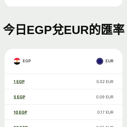
今日EGP兌EUR的匯率
EGP
EUR
1
EGP
0.02
EUR
5
EGP
0.09
EUR
10
EGP
0.17
EUR