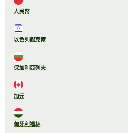
人民幣
以色列錫克爾
保加利亞列夫
加元
匈牙利福林