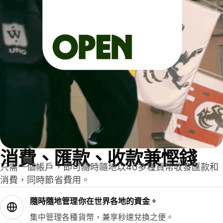
消費、匯款、收款兼慳錢
只需一個帳戶，即可隨時隨地以40多種貨幣收發匯款和
消費，同時節省費用。
隨時隨地管理你在世界各地的資金。
集中管理各種貨幣，兼享秒速兌換之便。