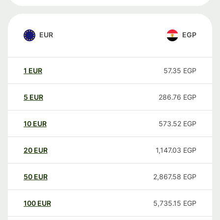
EUR
EGP
1
EUR
57.35
EGP
5
EUR
286.76
EGP
10
EUR
573.52
EGP
20
EUR
1,147.03
EGP
50
EUR
2,867.58
EGP
100
EUR
5,735.15
EGP