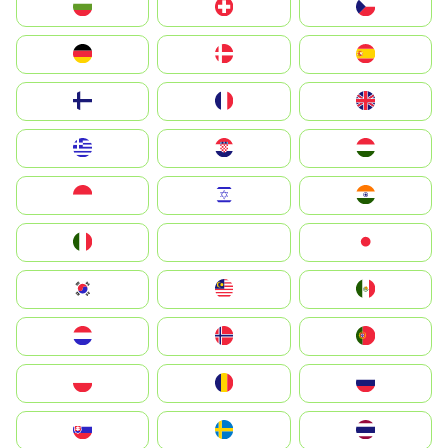
България
Switzerland
Czechia
Deutschland
Denmark
España
Suomi
France
United Kingdom
Greece
Hrvatska
Magyarország
Indonesia
Israel
India
Italia
JA
Japan
South Korea
Malay
Mexico
Nederland
Norge
Portugal
Polska
România
Россия
Slovensko
Ruoŧŧa
ไทย