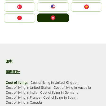
Türkiye
United States
Vietnam
中國香港特別行政區
中国
匯率:
國際匯款:
Cost of living:
Cost of living in United Kingdom
Cost of living in United States
Cost of living in Australia
Cost of living in India
Cost of living in Germany
Cost of living in France
Cost of living in Spain
Cost of living in Canada