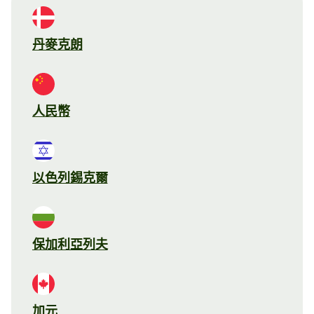
丹麥克朗
人民幣
以色列錫克爾
保加利亞列夫
加元