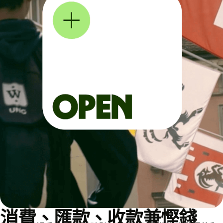
消費、匯款、收款兼慳錢