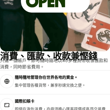
消費、匯款、收款兼慳錢
只需一個帳戶，即可隨時隨地以40多種貨幣收發匯款和
消費，同時節省費用。
隨時隨地管理你在世界各地的資金。
集中管理各種貨幣，兼享秒速兌換之便。
國際扣賬卡
即使在海外消費，亦毋須擔心匯率提價或高昂交易費