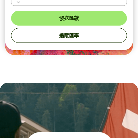
發送匯款
追蹤匯率