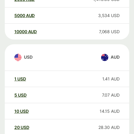
5000
AUD
3,534
USD
10000
AUD
7,068
USD
USD
AUD
1
USD
1.41
AUD
5
USD
7.07
AUD
10
USD
14.15
AUD
20
USD
28.30
AUD