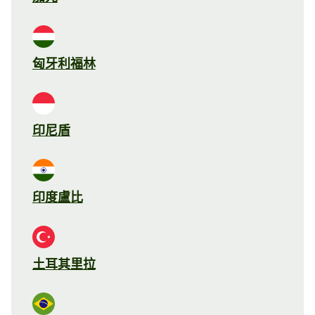
匈牙利福林
印尼盾
印度盧比
土耳其里拉