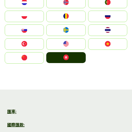
Nederland
Norge
Portugal
Polska
România
Россия
Slovensko
Ruoŧŧa
ไทย
Türkiye
United States
Vietnam
中國香港特別行政區
中国
匯率:
國際匯款: