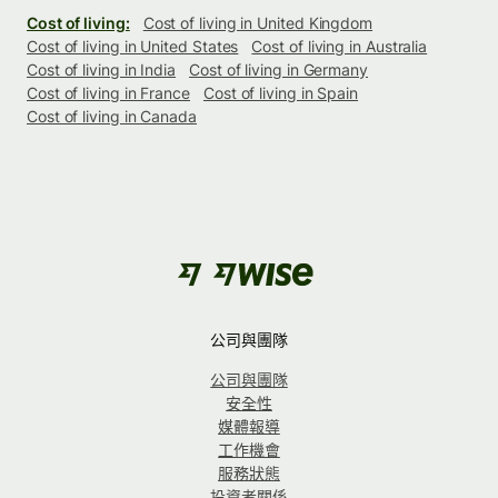
Cost of living:
Cost of living in United Kingdom
Cost of living in United States
Cost of living in Australia
Cost of living in India
Cost of living in Germany
Cost of living in France
Cost of living in Spain
Cost of living in Canada
公司與團隊
公司與團隊
安全性
媒體報導
工作機會
服務狀態
投資者關係