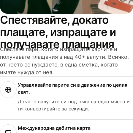
Спестявайте, докато
плащате, изпращате и
получавате плащания
Спестете пари, когато изпращате, харчите и
получавате плащания в над 40+ валути. Всичко,
от което се нуждаете, в една сметка, когато
имате нужда от нея.
Управлявайте парите си в движение по целия
свят.
Дръжте валутите си под ръка на едно място и
ги конвертирайте за секунди.
Международна дебитна карта