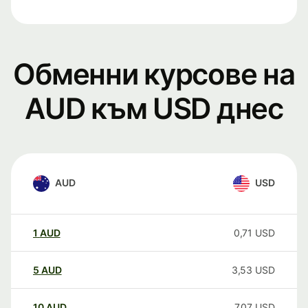
Обменни курсове на
AUD към USD днес
AUD
USD
1
AUD
0,71
USD
5
AUD
3,53
USD
10
AUD
7,07
USD