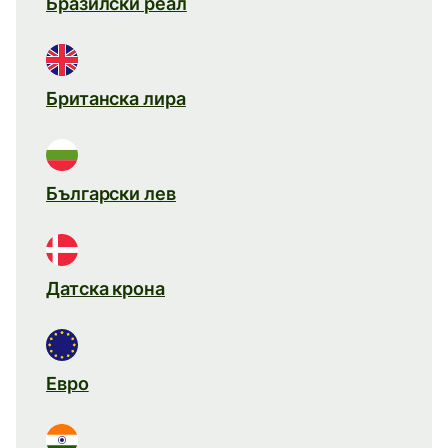
Бразилски реал
Британска лира
Български лев
Датска крона
Евро