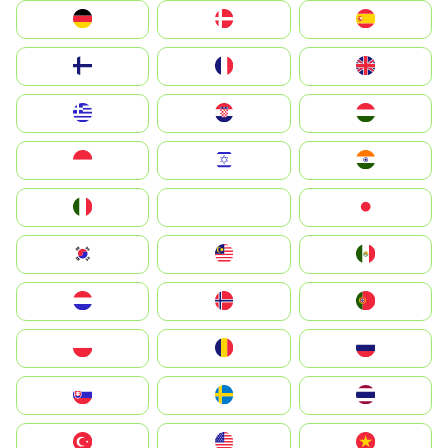
Deutschland
Denmark
España
Suomi
France
United Kingdom
Greece
Hrvatska
Magyarország
Indonesia
Israel
India
Italia
JA
Japan
South Korea
Malay
Mexico
Nederland
Norge
Portugal
Polska
România
Россия
Slovensko
Ruoŧŧa
ไทย
Türkiye
United States
Vietnam