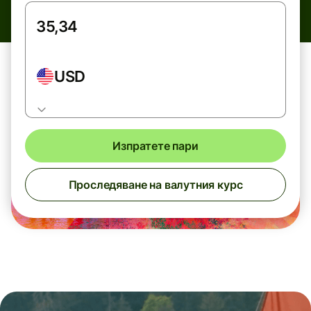
USD
Изпратете пари
Проследяване на валутния курс