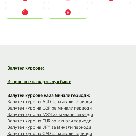
中国
中國香港特別行政區
Валутни курсове:
Изпращане на пари в чужбина:
Валутни курсове на за минали периоди:
Валутен курс на AUD за минали периоди
Валутен курс на GBP за минали периоди
Валутен курс на MXN за минали периоди
Валутен курс на EUR за минали периоди
Валутен курс на JPY за минали периоди
Валутен курс на CAD за минали периоди