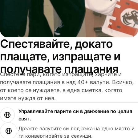
Спестявайте, докато
плащате, изпращате и
получавате плащания
Спестете пари, когато изпращате, харчите и
получавате плащания в над 40+ валути. Всичко,
от което се нуждаете, в една сметка, когато
имате нужда от нея.
Управлявайте парите си в движение по целия
свят.
Дръжте валутите си под ръка на едно място и
ги конвертирайте за секунди.