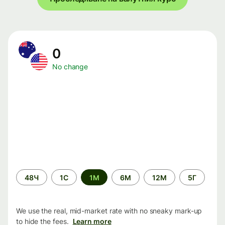
0
No change
Time
48Ч
1С
1М
6М
12М
5Г
period
We use the real, mid-market rate with no sneaky mark-up
to hide the fees.
Learn more