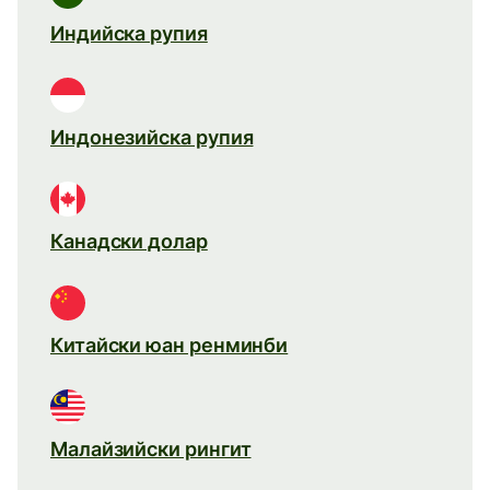
Индийска рупия
Индонезийска рупия
Канадски долар
Китайски юан ренминби
Малайзийски рингит