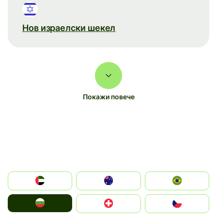
Нов израелски шекел
Покажи повече
الإمارات العربية المتحدة
Australia
Brazil
България
Switzerland
Czechia