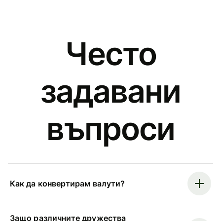
Често
задавани
въпроси
Как да конвертирам валути?
Защо различните дружества