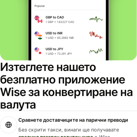
Изтеглете нашето
безплатно приложение
Wise за конвертиране на
валута
Сравнете доставчиците на парични преводи
Без скрити такси, винаги ще получавате
средния пазарен валутен курс
с Wise.