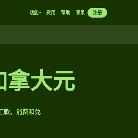
功能
费用
帮助
登录
注册
兑加拿大元
样汇款、消费和兑