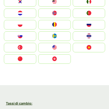
South Korea
Malay
Mexico
Nederland
Norge
Portugal
Polska
România
Россия
Slovensko
Ruoŧŧa
ไทย
Türkiye
United States
Vietnam
中国
中國香港特別行政區
Tassi di cambio: