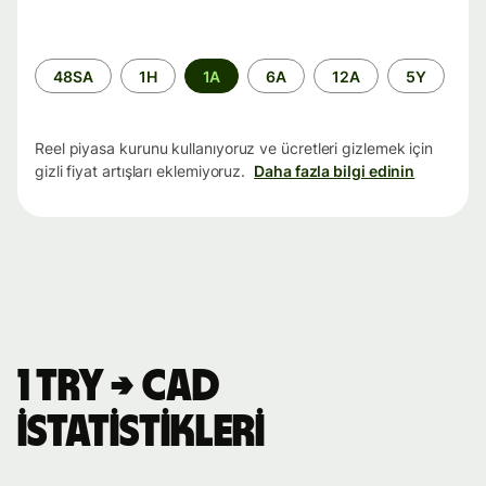
Zaman
48SA
1H
1A
6A
12A
5Y
aralığı
Reel piyasa kurunu kullanıyoruz ve ücretleri gizlemek için
gizli fiyat artışları eklemiyoruz.
Daha fazla bilgi edinin
1 TRY → CAD
istatistikleri