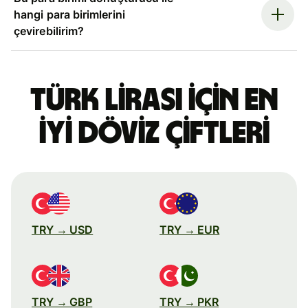
hangi para birimlerini
çevirebilirim?
Türk lirası için en
iyi döviz çiftleri
TRY → USD
TRY → EUR
TRY → GBP
TRY → PKR