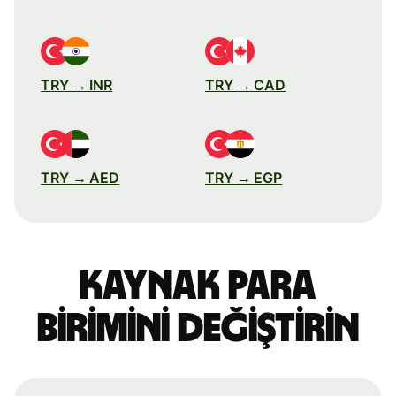
TRY → INR
TRY → CAD
TRY → AED
TRY → EGP
Kaynak para
birimini değiştirin