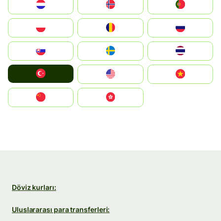
Nederland
Norge
Portugal
Polska
România
Россия
Slovensko
Ruoŧŧa
ไทย
Türkiye
United States
Vietnam
中国
中國香港特別行政區
Döviz kurları:
Uluslararası para transferleri: