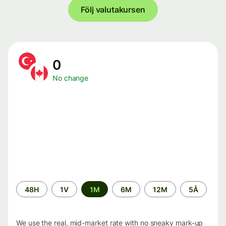
Följ valutakursen
0
No change
Time
48H
1V
1M
6M
12M
5Å
period
We use the real, mid-market rate with no sneaky mark-up