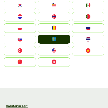
South Korea
Malay
Mexico
Nederland
Norge
Portugal
Polska
România
Россия
Ruoŧŧa
Slovensko
ไทย
Türkiye
United States
Vietnam
中国
中國香港特別行政區
Valutakurser: