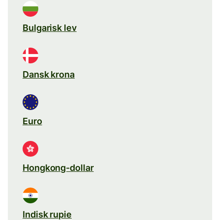
Bulgarisk lev
Dansk krona
Euro
Hongkong-dollar
Indisk rupie