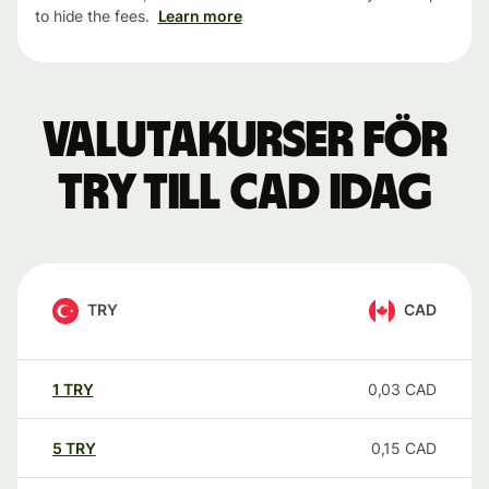
to hide the fees.
Learn more
Valutakurser för
TRY till CAD idag
TRY
CAD
1
TRY
0,03
CAD
5
TRY
0,15
CAD