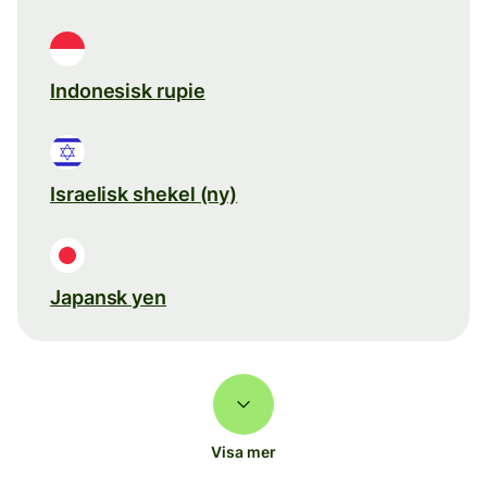
Indonesisk rupie
Israelisk shekel (ny)
Japansk yen
Visa mer