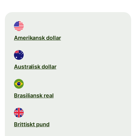
Amerikansk dollar
Australisk dollar
Brasiliansk real
Brittiskt pund