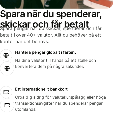
Spara när du spenderar,
skickar och får betalt
Spara pengar när du skickar, spenderar och får
betalt i över 40+ valutor. Allt du behöver på ett
konto, när det behövs.
Hantera pengar globalt i farten.
Ha dina valutor till hands på ett ställe och
konvertera dem på några sekunder.
Ett internationellt bankkort
Oroa dig aldrig för valutakurspålägg eller höga
transaktionsavgifter när du spenderar pengar
utomlands.