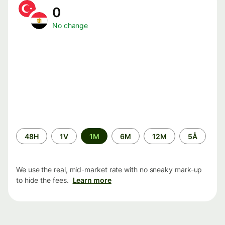
0
No change
Time
48H
1V
1M
6M
12M
5Å
period
We use the real, mid-market rate with no sneaky mark-up
to hide the fees.
Learn more