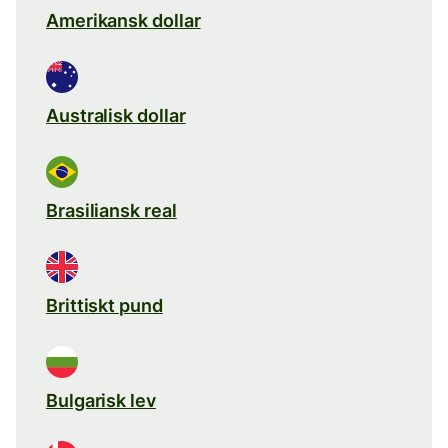
Amerikansk dollar
Australisk dollar
Brasiliansk real
Brittiskt pund
Bulgarisk lev