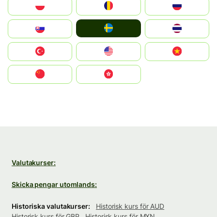
Polska
România
Россия
Ruoŧŧa
Slovensko
ไทย
Türkiye
United States
Vietnam
中国
中國香港特別行政區
Valutakurser:
Skicka pengar utomlands:
Historiska valutakurser:
Historisk kurs för AUD
Historisk kurs för GBP
Historisk kurs för MXN