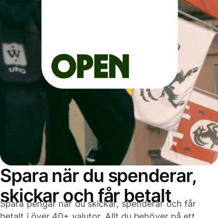
Spara när du spenderar,
skickar och får betalt
Spara pengar när du skickar, spenderar och får
betalt i över 40+ valutor. Allt du behöver på ett