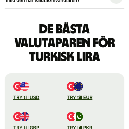
med den här valutaomvandlaren?
De bästa
valutaparen för
turkisk lira
TRY till USD
TRY till EUR
TRY till GBP
TRY till PKR