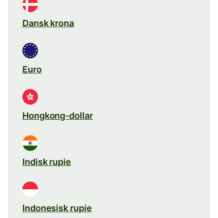
Dansk krona
Euro
Hongkong-dollar
Indisk rupie
Indonesisk rupie