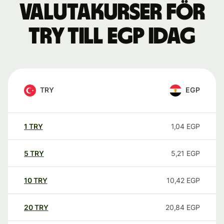
Valutakurser för
TRY till EGP idag
TRY
EGP
1
TRY
1,04
EGP
5
TRY
5,21
EGP
10
TRY
10,42
EGP
20
TRY
20,84
EGP