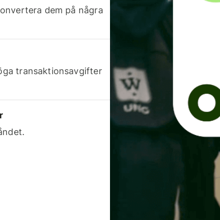
h konvertera dem på några
höga transaktionsavgifter
r
åndet.