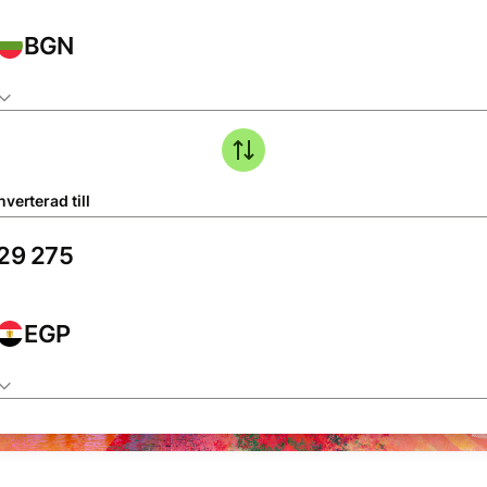
BGN
verterad till
EGP