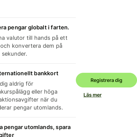
ra pengar globalt i farten.
a valutor till hands på ett
e och konvertera dem på
 sekunder.
nternationellt bankkort
Registrera dig
dig aldrig för
akurspålägg eller höga
Läs mer
aktionsavgifter när du
erar pengar utomlands.
a pengar utomlands, spara
gifter