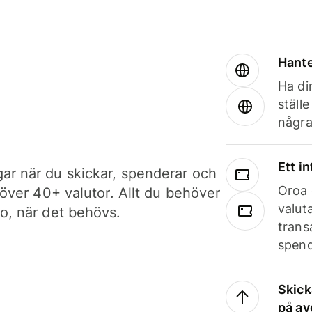
Hante
Ha din
ställ
några
Ett i
ar när du skickar, spenderar och
Oroa 
i över 40+ valutor. Allt du behöver
valut
to, när det behövs.
trans
spend
Skick
på av