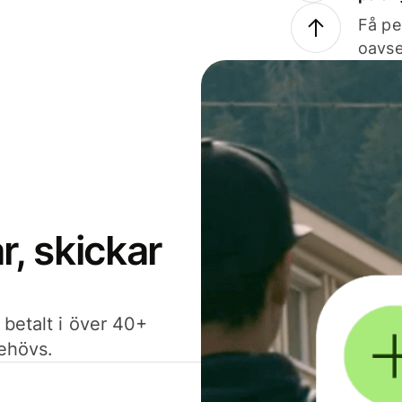
Få pe
oavse
, skickar
 betalt i över 40+
behövs.