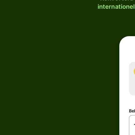
internatione
Be