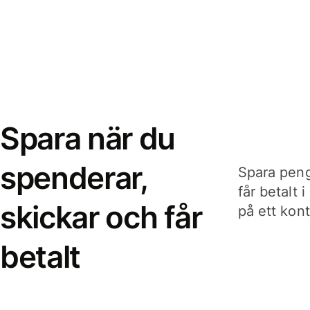
Spara när du
spenderar,
Spara peng
får betalt 
skickar och får
på ett kon
betalt