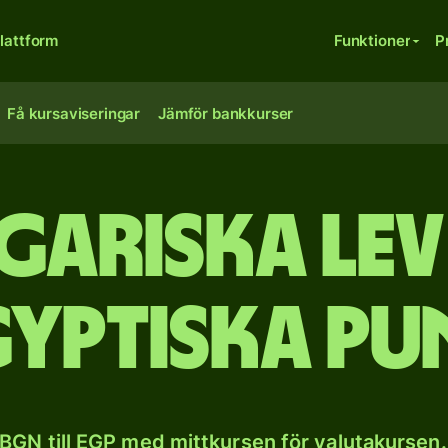
lattform
Funktioner
P
Få kursaviseringar
Jämför bankkurser
gariska lev 
gyptiska pu
BGN till EGP med mittkursen för valutakursen.