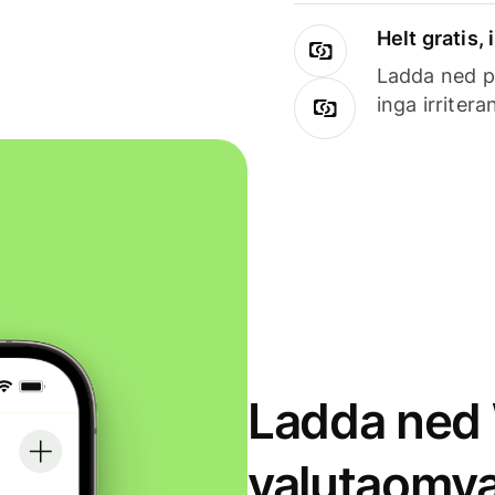
Helt gratis,
Ladda ned på
inga irriter
Ladda ned 
valutaomva