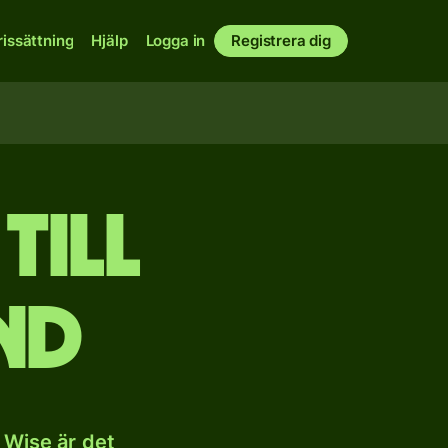
rissättning
Hjälp
Logga in
Registrera dig
till
nd
 Wise är det