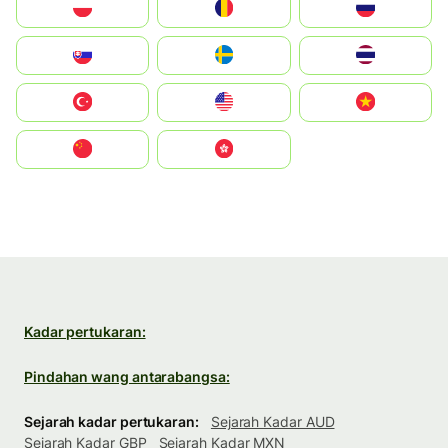
Polska
România
Россия
Slovensko
Ruoŧŧa
ไทย
Türkiye
United States
Vietnam
中国
中國香港特別行政區
Kadar pertukaran:
Pindahan wang antarabangsa:
Sejarah kadar pertukaran:
Sejarah Kadar AUD
Sejarah Kadar GBP
Sejarah Kadar MXN