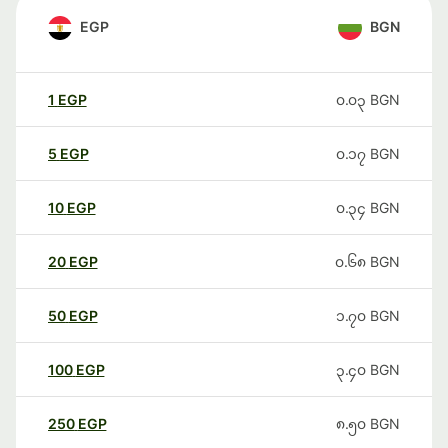
EGP
BGN
1
EGP
၀.၀၃
BGN
5
EGP
၀.၁၇
BGN
10
EGP
၀.၃၄
BGN
20
EGP
၀.၆၈
BGN
50
EGP
၁.၇၀
BGN
100
EGP
၃.၄၀
BGN
250
EGP
၈.၅၀
BGN