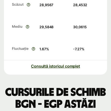
Scăzut
28,9567
28,4532
Mediu
29,5848
30,0615
Fluctuație
1.67
%
-7.27
%
Consultă istoricul complet
Cursurile de schimb
BGN - EGP astăzi