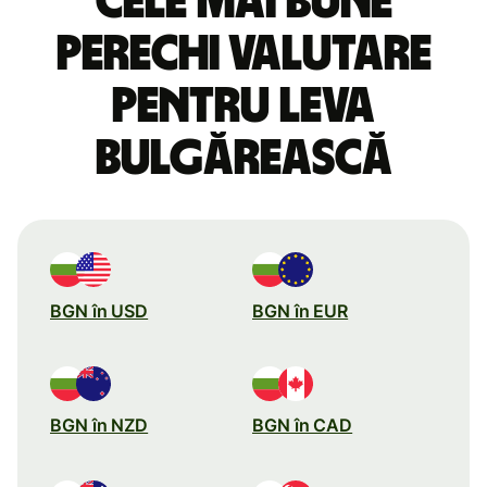
Cele mai bune
perechi valutare
pentru leva
bulgărească
BGN în USD
BGN în EUR
BGN în NZD
BGN în CAD