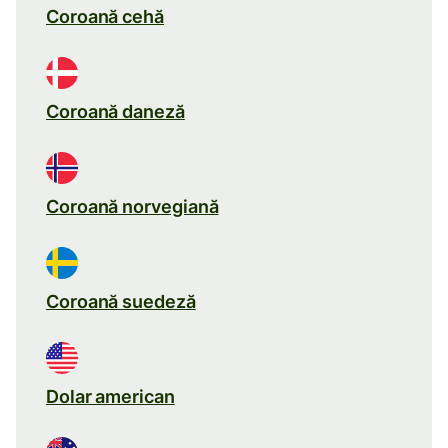
Coroană cehă
Coroană daneză
Coroană norvegiană
Coroană suedeză
Dolar american