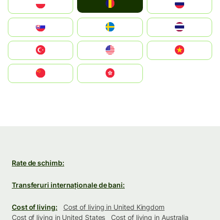
România
Polska
Россия
Slovensko
Ruoŧŧa
ไทย
Türkiye
United States
Vietnam
中国
中國香港特別行政區
Rate de schimb:
Transferuri internaționale de bani:
Cost of living:
Cost of living in United Kingdom
Cost of living in United States
Cost of living in Australia