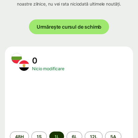
noastre zilnice, nu vei rata niciodată ultimele noutăți.
Urmărește cursul de schimb
0
Nicio modificare
Perioada
48H
1S
1L
6L
12L
5A