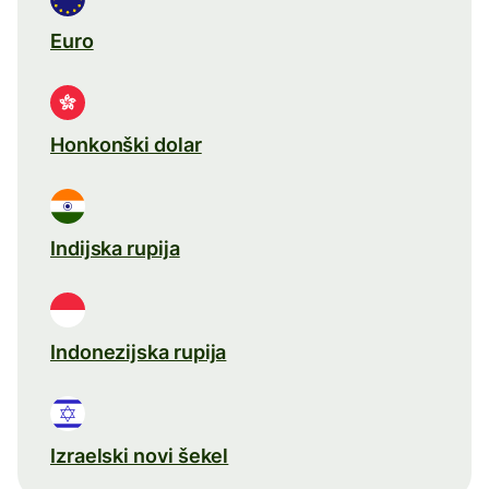
Euro
Honkonški dolar
Indijska rupija
Indonezijska rupija
Izraelski novi šekel