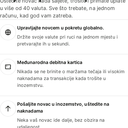
Uštedite novac kada šaljete, trošite i primate uplate
u više od 40 valuta. Sve što trebate, na jednom
računu, kad god vam zatreba.
Upravljajte novcem u pokretu globalno.
Držite svoje valute pri ruci na jednom mjestu i
pretvarajte ih u sekundi.
Međunarodna debitna kartica
Nikada se ne brinite o maržama tečaja ili visokim
naknadama za transakcije kada trošite u
inozemstvu.
Pošaljite novac u inozemstvo, uštedite na
naknadama
Neka vaš novac ide dalje, bez obzira na
udaljenost.