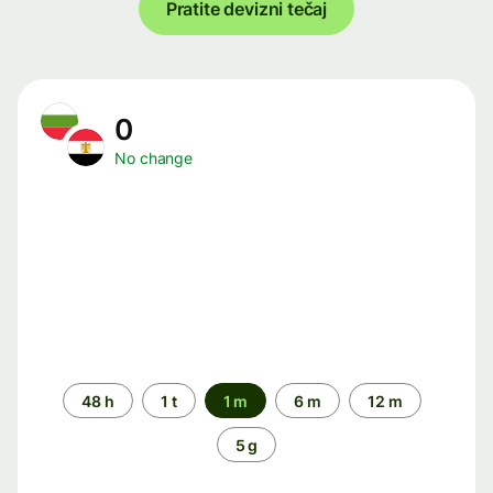
Pratite devizni tečaj
0
No change
Time
48 h
1 t
1 m
6 m
12 m
period
5 g