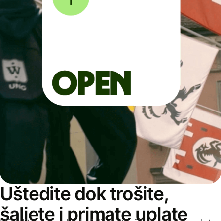
Uštedite dok trošite,
šaljete i primate uplate