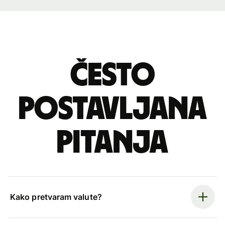
Često
postavljana
pitanja
Kako pretvaram valute?