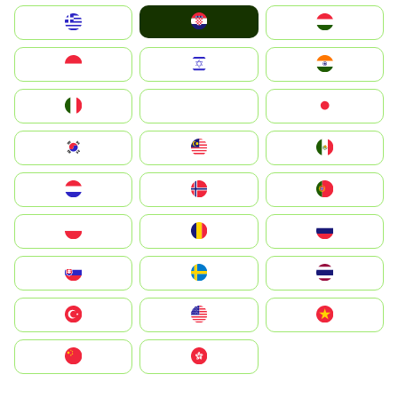
Hrvatska
Greece
Magyarország
Indonesia
Israel
India
Italia
JA
Japan
South Korea
Malay
Mexico
Nederland
Norge
Portugal
Polska
România
Россия
Slovensko
Ruoŧŧa
ไทย
Türkiye
United States
Vietnam
中国
中國香港特別行政區