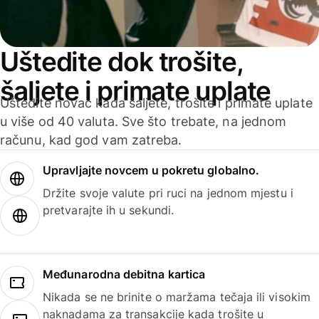
Uštedite dok trošite,
šaljete i primate uplate
Uštedite novac kada šaljete, trošite i primate uplate
u više od 40 valuta. Sve što trebate, na jednom
računu, kad god vam zatreba.
Upravljajte novcem u pokretu globalno.
Držite svoje valute pri ruci na jednom mjestu i
pretvarajte ih u sekundi.
Međunarodna debitna kartica
Nikada se ne brinite o maržama tečaja ili visokim
naknadama za transakcije kada trošite u