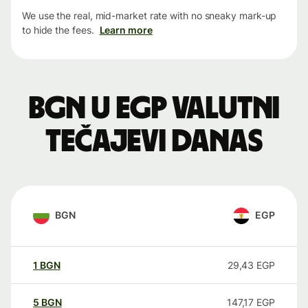
We use the real, mid-market rate with no sneaky mark-up
to hide the fees.
Learn more
BGN u EGP valutni
tečajevi danas
BGN
EGP
1
BGN
29,43
EGP
5
BGN
147,17
EGP