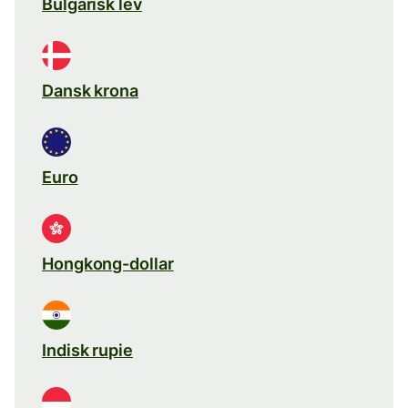
Bulgarisk lev
Dansk krona
Euro
Hongkong-dollar
Indisk rupie