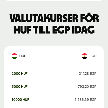
Valutakurser för
HUF till EGP idag
HUF
EGP
2000
HUF
317,28
EGP
5000
HUF
793,20
EGP
10000
HUF
1 586,39
EGP