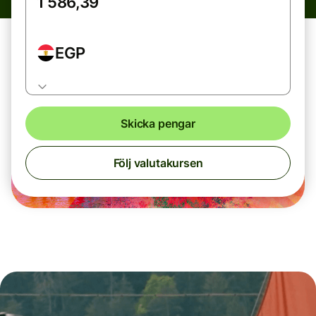
EGP
Skicka pengar
Följ valutakursen