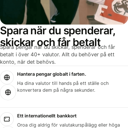
Spara när du spenderar,
skickar och får betalt
Spara pengar när du skickar, spenderar och får
betalt i över 40+ valutor. Allt du behöver på ett
konto, när det behövs.
Hantera pengar globalt i farten.
Ha dina valutor till hands på ett ställe och
konvertera dem på några sekunder.
Ett internationellt bankkort
Oroa dig aldrig för valutakurspålägg eller höga