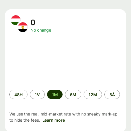
0
No change
Time
48H
1V
1M
6M
12M
5Å
period
We use the real, mid-market rate with no sneaky mark-up
to hide the fees.
Learn more