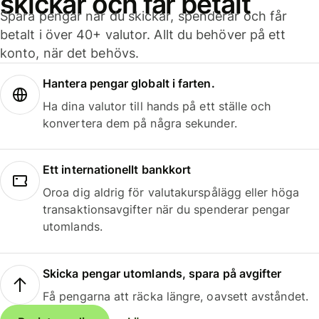
skickar och får betalt
Spara pengar när du skickar, spenderar och får
betalt i över 40+ valutor. Allt du behöver på ett
konto, när det behövs.
Hantera pengar globalt i farten.
Ha dina valutor till hands på ett ställe och
konvertera dem på några sekunder.
Ett internationellt bankkort
Oroa dig aldrig för valutakurspålägg eller höga
transaktionsavgifter när du spenderar pengar
utomlands.
Skicka pengar utomlands, spara på avgifter
Få pengarna att räcka längre, oavsett avståndet.