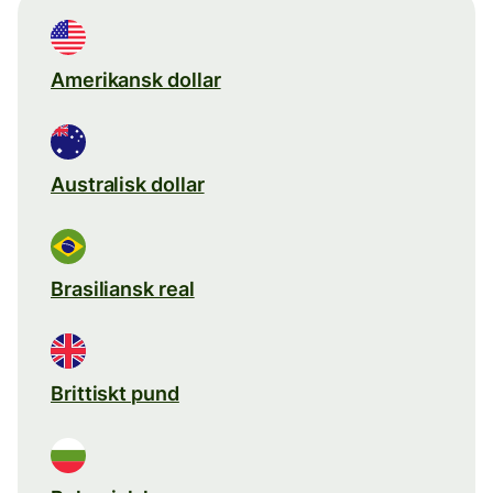
Amerikansk dollar
Australisk dollar
Brasiliansk real
Brittiskt pund