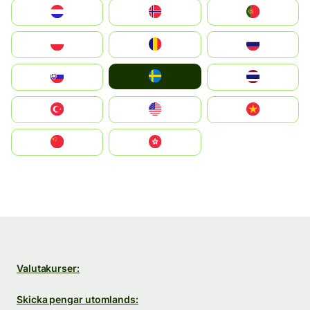
Nederland
Norge
Portugal
Polska
România
Россия
Ruoŧŧa
Slovensko
ไทย
Türkiye
United States
Vietnam
中国
中國香港特別行政區
Valutakurser:
Skicka pengar utomlands: