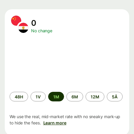
0
No change
Time
48H
1V
1M
6M
12M
5Å
period
We use the real, mid-market rate with no sneaky mark-up
to hide the fees.
Learn more