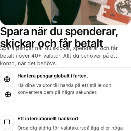
Spara när du spenderar,
skickar och får betalt
Spara pengar när du skickar, spenderar och får
betalt i över 40+ valutor. Allt du behöver på ett
konto, när det behövs.
Hantera pengar globalt i farten.
Ha dina valutor till hands på ett ställe och
konvertera dem på några sekunder.
Ett internationellt bankkort
Oroa dig aldrig för valutakurspålägg eller höga