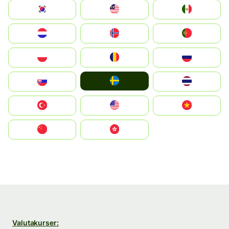
South Korea
Malay
Mexico
Nederland
Norge
Portugal
Polska
România
Россия
Ruoŧŧa
Slovensko
ไทย
Türkiye
United States
Vietnam
中国
中國香港特別行政區
Valutakurser: