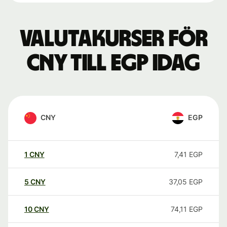
Valutakurser för
CNY till EGP idag
CNY
EGP
1
CNY
7,41
EGP
5
CNY
37,05
EGP
10
CNY
74,11
EGP