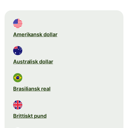
Amerikansk dollar
Australisk dollar
Brasiliansk real
Brittiskt pund