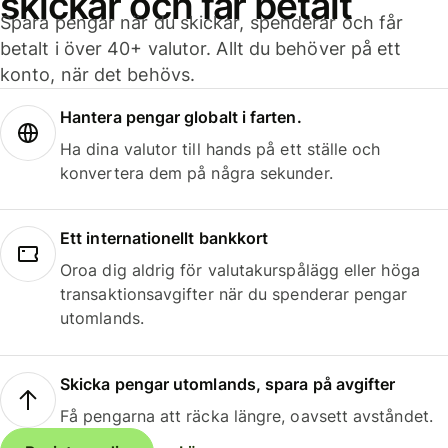
skickar och får betalt
Spara pengar när du skickar, spenderar och får
betalt i över 40+ valutor. Allt du behöver på ett
konto, när det behövs.
Hantera pengar globalt i farten.
Ha dina valutor till hands på ett ställe och
konvertera dem på några sekunder.
Ett internationellt bankkort
Oroa dig aldrig för valutakurspålägg eller höga
transaktionsavgifter när du spenderar pengar
utomlands.
Skicka pengar utomlands, spara på avgifter
Få pengarna att räcka längre, oavsett avståndet.