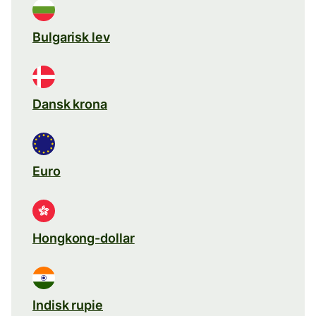
Bulgarisk lev
Dansk krona
Euro
Hongkong-dollar
Indisk rupie