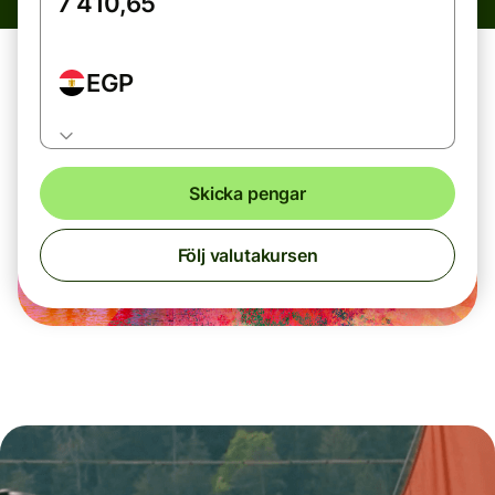
EGP
Skicka pengar
Följ valutakursen