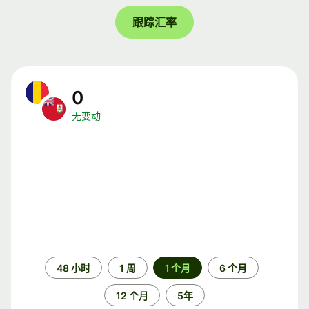
跟踪汇率
0
无变动
时
48 小时
1 周
1 个月
6 个月
间
段
12 个月
5年