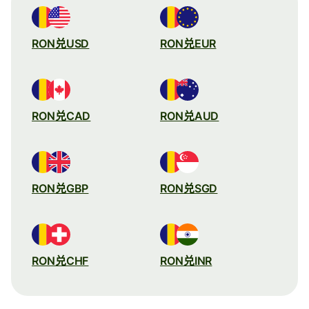
RON兑USD
RON兑EUR
RON兑CAD
RON兑AUD
RON兑GBP
RON兑SGD
RON兑CHF
RON兑INR