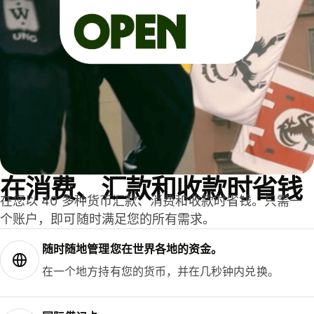
在消费、汇款和收款时省钱
在您以 40 多种货币汇款、消费和收款时省钱。只需一
个账户，即可随时满足您的所有需求。
随时随地管理您在世界各地的资金。
在一个地方持有您的货币，并在几秒钟内兑换。