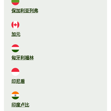
保加利亚列弗
加元
匈牙利福林
印尼盾
印度卢比