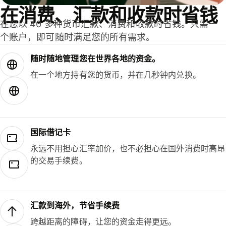
在消费、汇款和收款时省钱
在您以 40 多种货币汇款、消费和收款时省钱。只需一
个账户，即可随时满足您的所有需求。
随时随地管理您在世界各地的资金。
在一个地方持有您的货币，并在几秒钟内兑换。
国际借记卡
永远不用担心汇率加价，也不必担心在国外消费时高昂
的交易手续费。
汇款到海外，节省手续费
跨越距离的障碍，让您的资金走得更远。