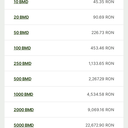
10
BMD
45.35
RON
20
BMD
90.69
RON
50
BMD
226.73
RON
100
BMD
453.46
RON
250
BMD
1,133.65
RON
500
BMD
2,267.29
RON
1000
BMD
4,534.58
RON
2000
BMD
9,069.16
RON
5000
BMD
22,672.90
RON