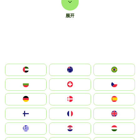
展开
الإمارات العربية المتحدة
Australia
Brazil
България
Switzerland
Czechia
Deutschland
Denmark
España
Suomi
France
United Kingdom
Greece
Hrvatska
Magyarország