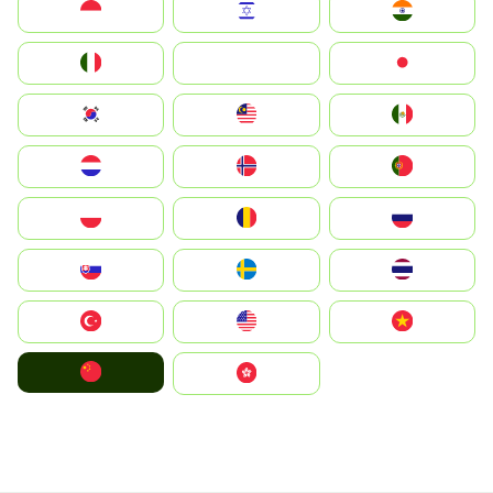
Indonesia
Israel
India
Italia
JA
Japan
South Korea
Malay
Mexico
Nederland
Norge
Portugal
Polska
România
Россия
Slovensko
Ruoŧŧa
ไทย
Türkiye
United States
Vietnam
中国
中國香港特別行政區