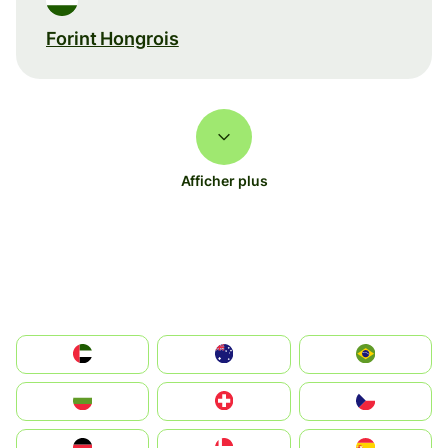
Forint Hongrois
Afficher plus
الإمارات العربية المتحدة
Australia
Brazil
България
Switzerland
Czechia