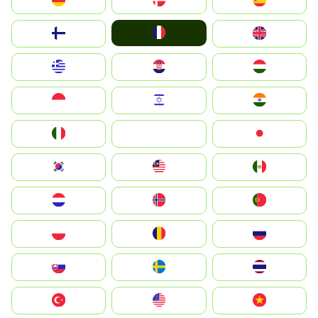
Deutschland
Denmark
España
France
Suomi
United Kingdom
Greece
Hrvatska
Magyarország
Indonesia
Israel
India
Italia
JA
Japan
South Korea
Malay
Mexico
Nederland
Norge
Portugal
Polska
România
Россия
Slovensko
Ruoŧŧa
ไทย
Türkiye
United States
Vietnam