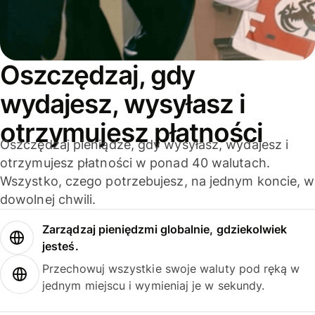
Oszczędzaj, gdy
wydajesz, wysyłasz i
otrzymujesz płatności
Oszczędzaj pieniądze, gdy wysyłasz, wydajesz i
otrzymujesz płatności w ponad 40 walutach.
Wszystko, czego potrzebujesz, na jednym koncie, w
dowolnej chwili.
Zarządzaj pieniędzmi globalnie, gdziekolwiek
jesteś.
Przechowuj wszystkie swoje waluty pod ręką w
jednym miejscu i wymieniaj je w sekundy.