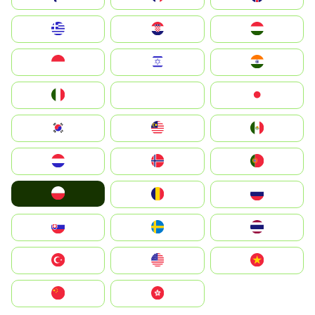
Greece
Hrvatska
Magyarország
Indonesia
Israel
India
Italia
JA
Japan
South Korea
Malay
Mexico
Nederland
Norge
Portugal
Polska
România
Россия
Slovensko
Ruoŧŧa
ไทย
Türkiye
United States
Vietnam
中国
中國香港特別行政區