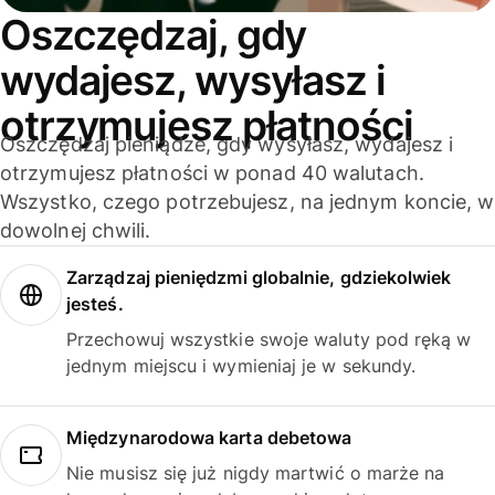
Oszczędzaj, gdy
wydajesz, wysyłasz i
otrzymujesz płatności
Oszczędzaj pieniądze, gdy wysyłasz, wydajesz i
otrzymujesz płatności w ponad 40 walutach.
Wszystko, czego potrzebujesz, na jednym koncie, w
dowolnej chwili.
Zarządzaj pieniędzmi globalnie, gdziekolwiek
jesteś.
Przechowuj wszystkie swoje waluty pod ręką w
jednym miejscu i wymieniaj je w sekundy.
Międzynarodowa karta debetowa
Nie musisz się już nigdy martwić o marże na