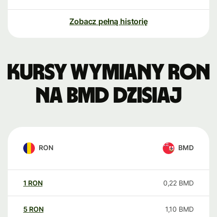
Zobacz pełną historię
Kursy wymiany RON
na BMD dzisiaj
RON
BMD
1
RON
0,22
BMD
5
RON
1,10
BMD