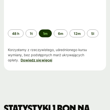
Przedział
48 h
1t
1m
6m
12m
5l
czasu
Korzystamy z rzeczywistego, uśrednionego kursu
wymiany, bez podstępnych marż ukrywających
opłaty.
Dowiedz się więcej
Statystyki 1 RON na