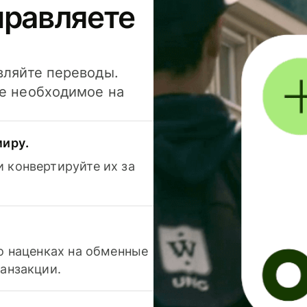
правляете
вляйте переводы.
се необходимое на
миру.
 конвертируйте их за
 о наценках на обменные
ранзакции.