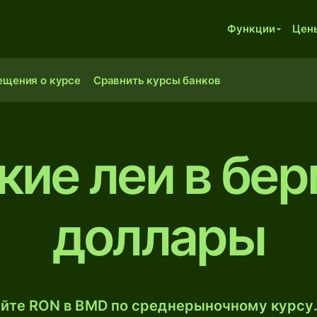
Функции
Цен
ещения о курсе
Сравнить курсы банков
ие леи в бе
доллары
йте RON в BMD по среднерыночному курсу.