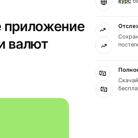
курс
бе
е приложение
Отсле
Сохран
и валют
постеп
Полнос
Скачай
беспла