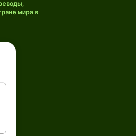
реводы,
тране мира в