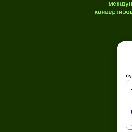
междун
конвертиров
Су