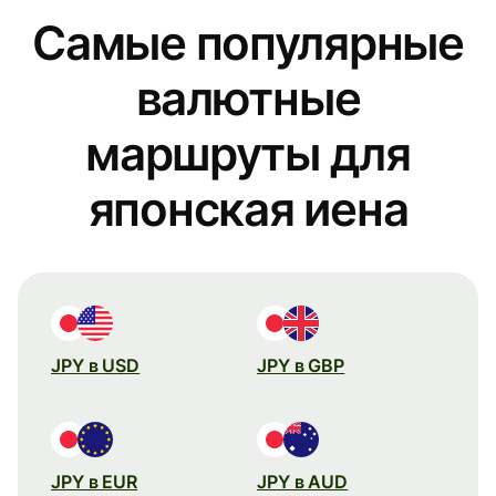
Самые популярные
валютные
маршруты для
японская иена
JPY в USD
JPY в GBP
JPY в EUR
JPY в AUD