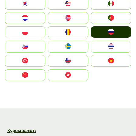
South Korea
Malay
Mexico
Nederland
Norge
Portugal
Россия
Polska
România
Slovensko
Ruoŧŧa
ไทย
Türkiye
United States
Vietnam
中国
中國香港特別行政區
Курсы валют: