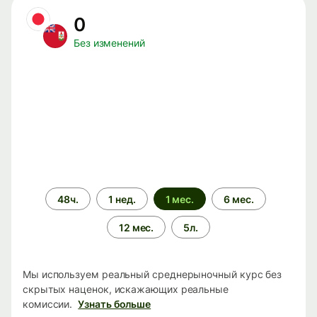
0
Без изменений
Период
48ч.
1 нед.
1 мес.
6 мес.
времени
12 мес.
5л.
Мы используем реальный среднерыночный курс без
скрытых наценок, искажающих реальные
комиссии.
Узнать больше