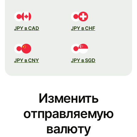
JPY в CAD
JPY в CHF
JPY в CNY
JPY в SGD
Изменить
отправляемую
валюту