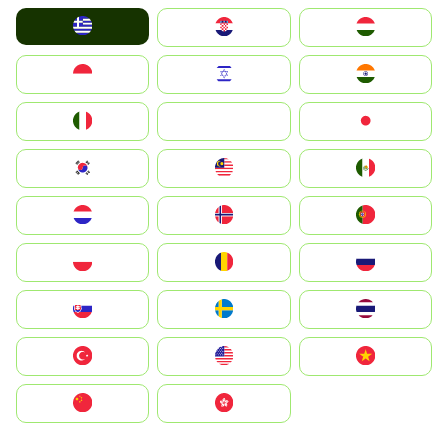
Greece
Hrvatska
Magyarország
Indonesia
Israel
India
Italia
JA
Japan
South Korea
Malay
Mexico
Nederland
Norge
Portugal
Polska
România
Россия
Slovensko
Ruoŧŧa
ไทย
Türkiye
United States
Vietnam
中国
中國香港特別行政區