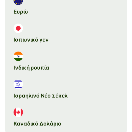
Ευρώ
Ιαπωνικό γεν
Ινδική ρουπία
Ισραηλινό Νέο Σέκελ
Καναδικό Δολάριο