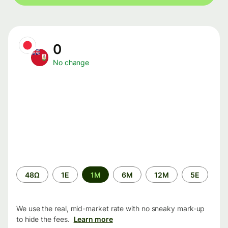
0
No change
Time
48Ω
1Ε
1M
6M
12M
5Ε
period
We use the real, mid-market rate with no sneaky mark-up
to hide the fees.
Learn more