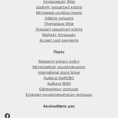
Λογαριασμός Wise
Διεθνής χρεωστική κάρτα
Μεταφορά μεγάλου ποσού
Λάβετε χρήματα
Πλατφόρμα Wise
Εταιρική χρεωστική κάρτα
Μαζικές πληρωμές
Accept card payments
Πηγές
Research privacy policy
Μετατροπέας συναλλάγματος
International stock ticker
Κωδικοί Swift/BIC
Κωδικοί IBAN
Ειδοποιήσεις ισοτιμίας
Σύγκριση συναλλαγματικών ισοτιμιών
Ακολουθήστε μας