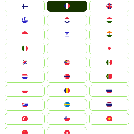
France
Suomi
United Kingdom
Greece
Hrvatska
Magyarország
Indonesia
Israel
India
Italia
JA
Japan
South Korea
Malay
Mexico
Nederland
Norge
Portugal
Polska
România
Россия
Slovensko
Ruoŧŧa
ไทย
Türkiye
United States
Vietnam
中国
中國香港特別行政區