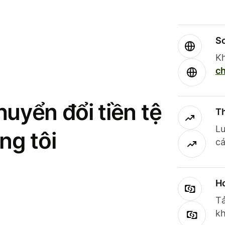
So
Kh
ch
uyển đổi tiền tệ
Th
Lư
ng tôi
cá
Ho
Tả
kh