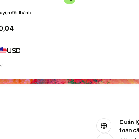
uyển đổi thành
USD
Quản lý
toàn c