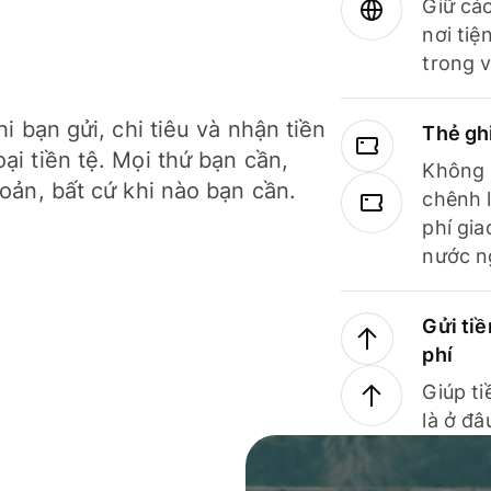
Giữ các
nơi tiệ
trong v
hi bạn gửi, chi tiêu và nhận tiền
Thẻ gh
ại tiền tệ. Mọi thứ bạn cần,
Không b
hoản, bất cứ khi nào bạn cần.
chênh l
phí gia
nước n
Gửi tiề
phí
Giúp ti
là ở đâ