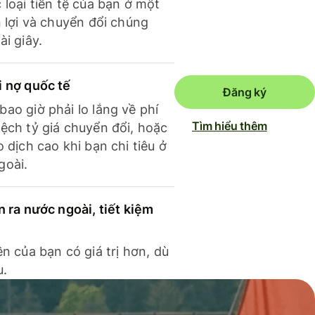
 loại tiền tệ của bạn ở một
n lợi và chuyển đổi chúng
ài giây.
i nợ quốc tế
Đăng ký
ao giờ phải lo lắng về phí
Tìm hiểu thêm
ệch tỷ giá chuyển đổi, hoặc
o dịch cao khi bạn chi tiêu ở
goài.
n ra nước ngoài, tiết kiệm
ền của bạn có giá trị hơn, dù
u.