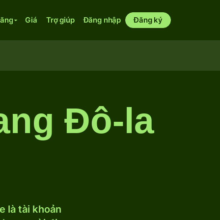
năng
Giá
Trợ giúp
Đăng nhập
Đăng ký
ang Đô-la
 là tài khoản