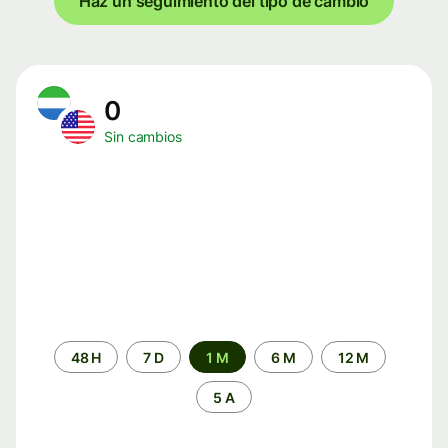
Haz un seguimiento del tipo de cambio
0
Sin cambios
Periodo
48 H
7 D
1 M
6 M
12 M
de
tiempo
5 A