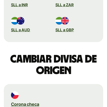
SLL a INR
SLL a ZAR
SLL a AUD
SLL a GBP
Cambiar divisa de
origen
Corona checa