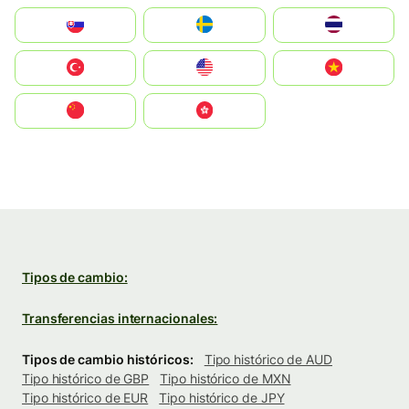
Slovensko
Ruoŧŧa
ไทย
Türkiye
United States
Vietnam
中国
中國香港特別行政區
Tipos de cambio:
Transferencias internacionales:
Tipos de cambio históricos:
Tipo histórico de AUD
Tipo histórico de GBP
Tipo histórico de MXN
Tipo histórico de EUR
Tipo histórico de JPY