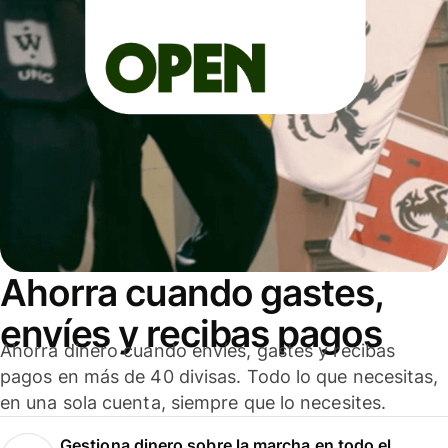
Ahorra cuando gastes,
envíes y recibas pagos
Ahorra dinero cuando envíes, gastes y recibas
pagos en más de 40 divisas. Todo lo que necesitas,
en una sola cuenta, siempre que lo necesites.
Gestiona dinero sobre la marcha en todo el