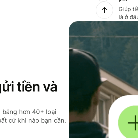
Giúp ti
là ở đâ
gửi tiền và
ền bằng hơn 40+ loại
bất cứ khi nào bạn cần.