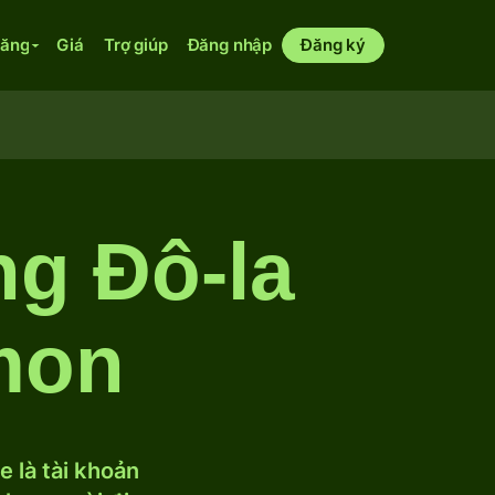
năng
Giá
Trợ giúp
Đăng nhập
Đăng ký
ng Đô-la
mon
 là tài khoản