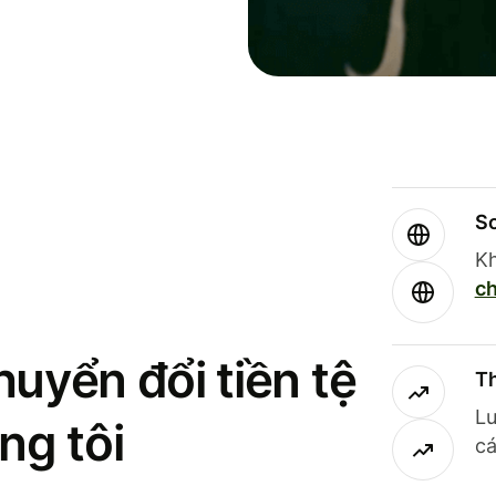
So
Kh
ch
uyển đổi tiền tệ
Th
Lư
ng tôi
cá