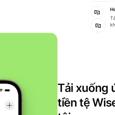
Ho
Tả
kh
Tải xuống 
tiền tệ Wi