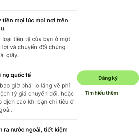
 tiền mọi lúc mọi nơi trên
ầu.
 loại tiền tệ của bạn ở một
n lợi và chuyển đổi chúng
ài giây.
i nợ quốc tế
Đăng ký
ao giờ phải lo lắng về phí
Tìm hiểu thêm
ệch tỷ giá chuyển đổi, hoặc
o dịch cao khi bạn chi tiêu ở
goài.
n ra nước ngoài, tiết kiệm