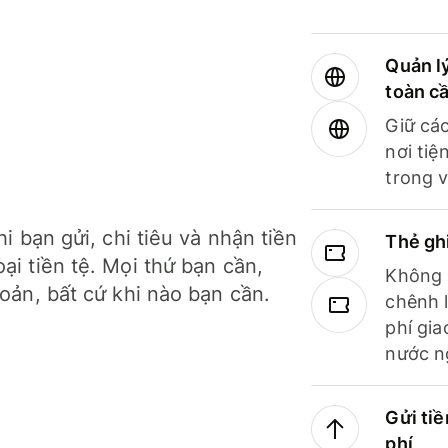
Quản lý
toàn c
Giữ các
nơi tiệ
trong v
hi bạn gửi, chi tiêu và nhận tiền
Thẻ gh
ại tiền tệ. Mọi thứ bạn cần,
Không b
hoản, bất cứ khi nào bạn cần.
chênh l
phí gia
nước n
Gửi tiề
phí