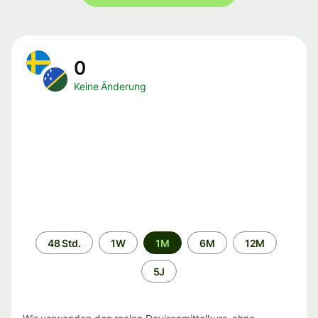
0
Keine Änderung
Zeitraum
48 Std.
1W
1M
6M
12M
5J