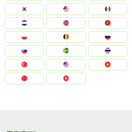
South Korea
Malay
Mexico
Nederland
Norge
Portugal
Polska
România
Россия
Slovensko
Ruoŧŧa
ไทย
Türkiye
United States
Vietnam
中国
中國香港特別行政區