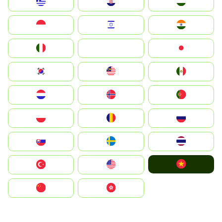
Greece
Hrvatska
Magyarország
Indonesia
Israel
India
Italia
JA
Japan
South Korea
Malay
Mexico
Nederland
Norge
Portugal
Polska
România
Россия
Slovensko
Ruoŧŧa
ไทย
Vietnam
Türkiye
United States
中国
中國香港特別行政區