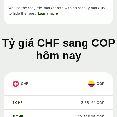
We use the real, mid-market rate with no sneaky mark-up
to hide the fees.
Learn more
Tỷ giá CHF sang COP
hôm nay
CHF
COP
1
CHF
3,881.61
COP
5
CHF
19,408.05
COP