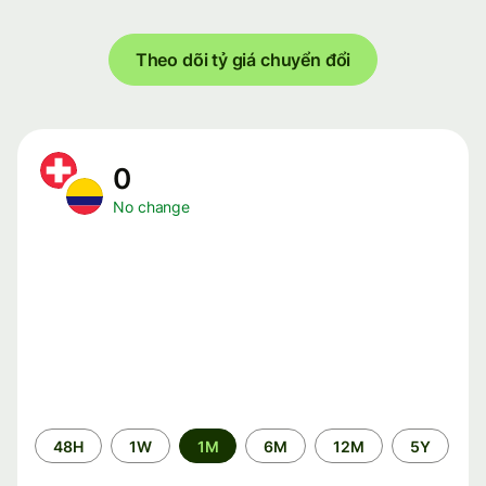
Theo dõi tỷ giá chuyển đổi
0
No change
Time
48H
1W
1M
6M
12M
5Y
period