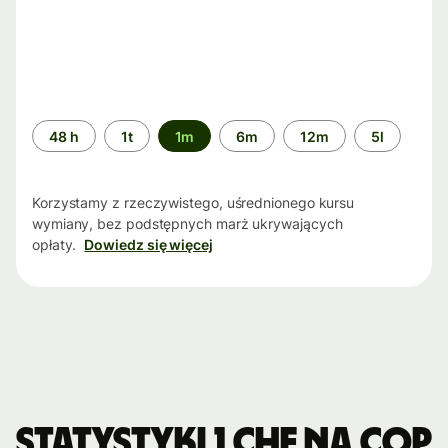
Przedział
48 h
1t
1m
6m
12m
5l
czasu
Korzystamy z rzeczywistego, uśrednionego kursu
wymiany, bez podstępnych marż ukrywających
opłaty.
Dowiedz się więcej
Statystyki 1 CHF na COP