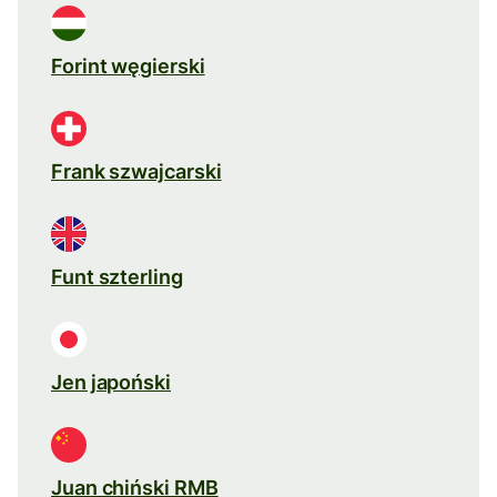
Forint węgierski
Frank szwajcarski
Funt szterling
Jen japoński
Juan chiński RMB