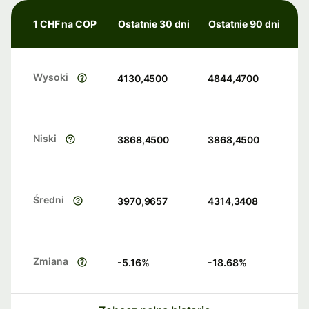
1 CHF na COP
Ostatnie 30 dni
Ostatnie 90 dni
Wysoki
4130,4500
4844,4700
Niski
3868,4500
3868,4500
Średni
3970,9657
4314,3408
Zmiana
-5.16
%
-18.68
%