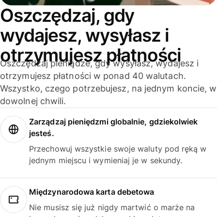
Oszczędzaj, gdy
wydajesz, wysyłasz i
otrzymujesz płatności
Oszczędzaj pieniądze, gdy wysyłasz, wydajesz i
otrzymujesz płatności w ponad 40 walutach.
Wszystko, czego potrzebujesz, na jednym koncie, w
dowolnej chwili.
Zarządzaj pieniędzmi globalnie, gdziekolwiek
jesteś.
Przechowuj wszystkie swoje waluty pod ręką w
jednym miejscu i wymieniaj je w sekundy.
Międzynarodowa karta debetowa
Nie musisz się już nigdy martwić o marże na