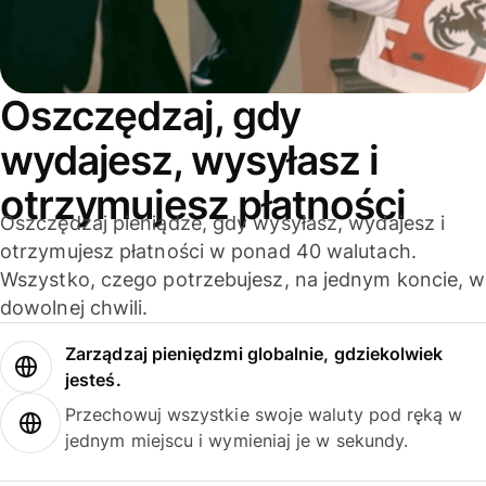
Oszczędzaj, gdy
wydajesz, wysyłasz i
otrzymujesz płatności
Oszczędzaj pieniądze, gdy wysyłasz, wydajesz i
otrzymujesz płatności w ponad 40 walutach.
Wszystko, czego potrzebujesz, na jednym koncie, w
dowolnej chwili.
Zarządzaj pieniędzmi globalnie, gdziekolwiek
jesteś.
Przechowuj wszystkie swoje waluty pod ręką w
jednym miejscu i wymieniaj je w sekundy.