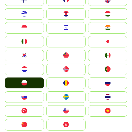
Suomi
France
United Kingdom
Greece
Hrvatska
Magyarország
Indonesia
Israel
India
Italia
JA
Japan
South Korea
Malay
Mexico
Nederland
Norge
Portugal
Polska
România
Россия
Slovensko
Ruoŧŧa
ไทย
Türkiye
United States
Vietnam
中国
中國香港特別行政區