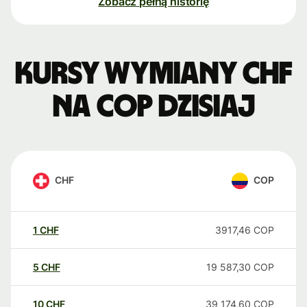
Zobacz pełną historię
Kursy wymiany CHF
na COP dzisiaj
CHF
COP
1
CHF
3917,46
COP
5
CHF
19 587,30
COP
10
CHF
39 174,60
COP