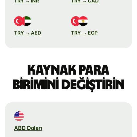
TRY → INR
TRY → CAD
TRY → AED
TRY → EGP
Kaynak para
birimini değiştirin
ABD Doları