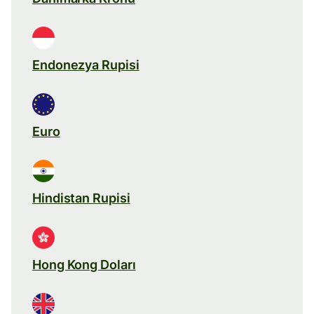
Endonezya Rupisi
Euro
Hindistan Rupisi
Hong Kong Doları