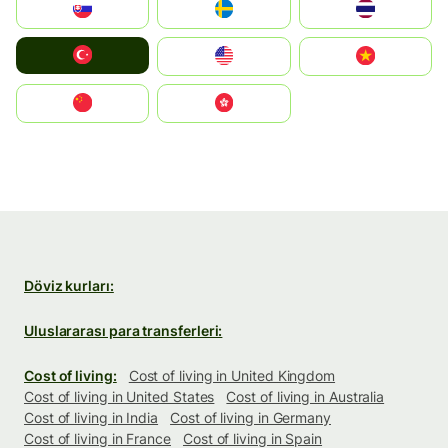
Slovensko
Ruoŧŧa
ไทย
Türkiye
United States
Vietnam
中国
中國香港特別行政區
Döviz kurları:
Uluslararası para transferleri:
Cost of living:
Cost of living in United Kingdom
Cost of living in United States
Cost of living in Australia
Cost of living in India
Cost of living in Germany
Cost of living in France
Cost of living in Spain