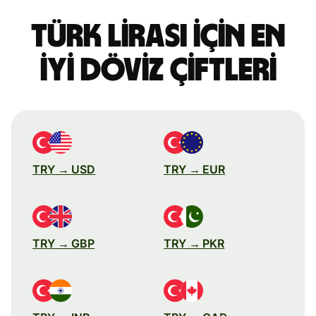
Türk lirası için en
iyi döviz çiftleri
TRY → USD
TRY → EUR
TRY → GBP
TRY → PKR