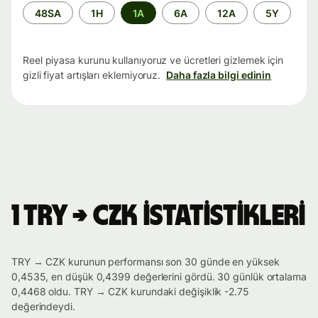
Zaman
48SA
1H
1A
6A
12A
5Y
aralığı
Reel piyasa kurunu kullanıyoruz ve ücretleri gizlemek için
gizli fiyat artışları eklemiyoruz.
Daha fazla bilgi edinin
1 TRY → CZK istatistikleri
TRY → CZK kurunun performansı son 30 günde en yüksek
0,4535, en düşük 0,4399 değerlerini gördü. 30 günlük ortalama
0,4468 oldu. TRY → CZK kurundaki değişiklik -2.75
değerindeydi.