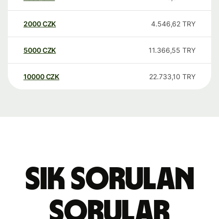
2000
CZK
4.546,62
TRY
5000
CZK
11.366,55
TRY
10000
CZK
22.733,10
TRY
Sık sorulan
sorular