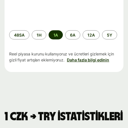
Zaman
48SA
1H
1A
6A
12A
5Y
aralığı
Reel piyasa kurunu kullanıyoruz ve ücretleri gizlemek için
gizli fiyat artışları eklemiyoruz.
Daha fazla bilgi edinin
1 CZK → TRY istatistikleri