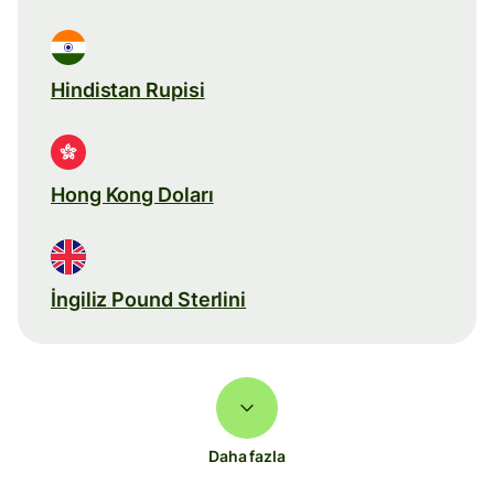
Hindistan Rupisi
Hong Kong Doları
İngiliz Pound Sterlini
Daha fazla