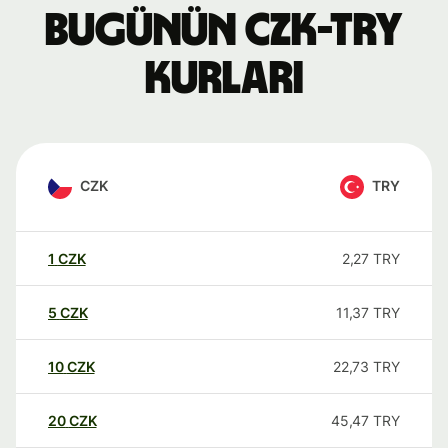
Bugünün CZK-TRY
kurları
CZK
TRY
1
CZK
2,27
TRY
5
CZK
11,37
TRY
10
CZK
22,73
TRY
20
CZK
45,47
TRY