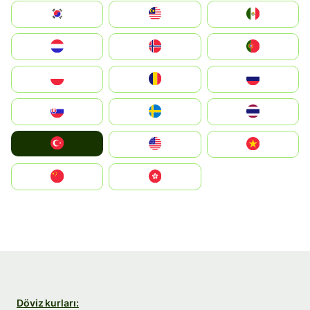
South Korea
Malay
Mexico
Nederland
Norge
Portugal
Polska
România
Россия
Slovensko
Ruoŧŧa
ไทย
Türkiye
United States
Vietnam
中国
中國香港特別行政區
Döviz kurları: