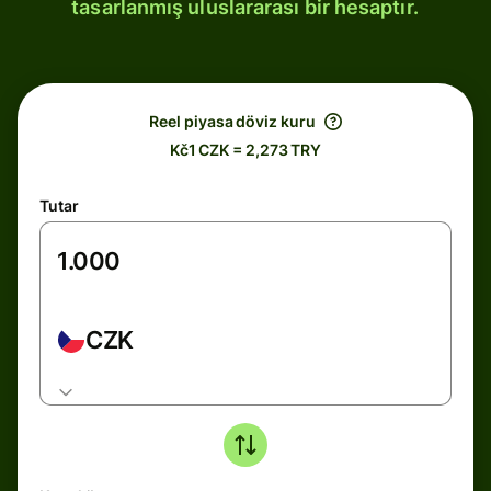
tasarlanmış uluslararası bir hesaptır.
Reel piyasa döviz kuru
Kč1 CZK = 2,273 TRY
Tutar
CZK