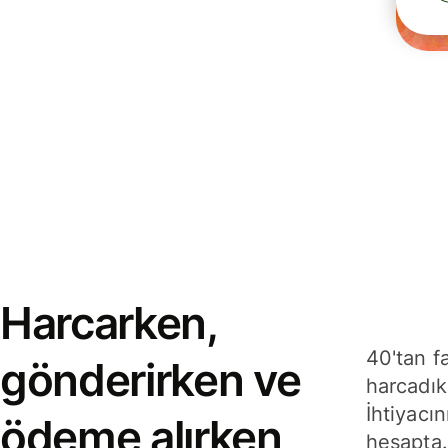
Harcarken,
40'tan f
gönderirken ve
harcadık
İhtiyacın
ödeme alırken
hesapta.