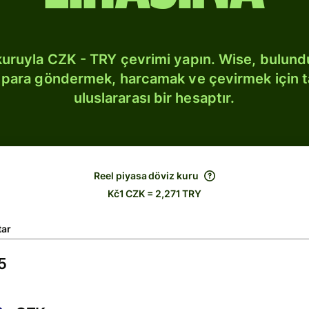
kuruyla CZK - TRY çevrimi yapın. Wise, bulun
bi para göndermek, harcamak ve çevirmek için 
uluslararası bir hesaptır.
Reel piyasa döviz kuru
Kč1 CZK = 2,271 TRY
tar