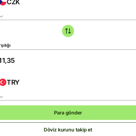
CZK
şılığı
TRY
Para gönder
Döviz kurunu takip et