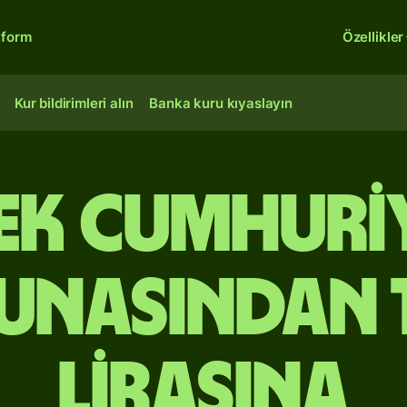
tform
Özellikler
Kur bildirimleri alın
Banka kuru kıyaslayın
ek Cumhuri
unasından 
lirasına