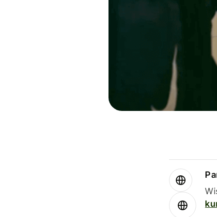
Par
Wi
ku