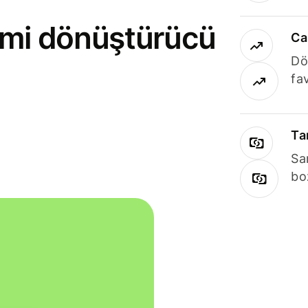
rimi dönüştürücü
Ca
Dö
fav
Ta
Sa
bo