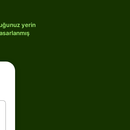
duğunuz yerin
tasarlanmış