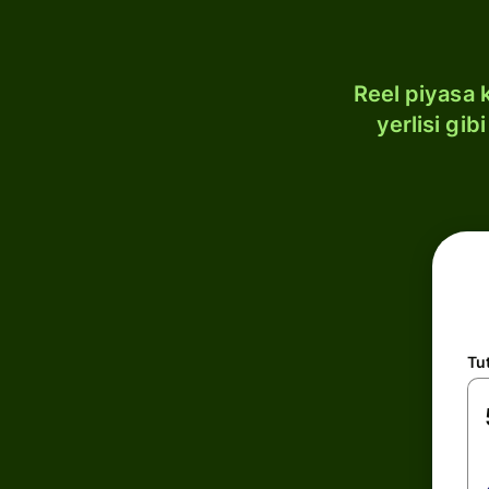
Reel piyasa 
yerlisi gi
Tu