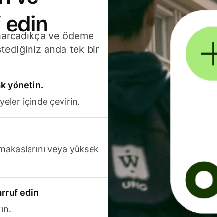
 edin
 harcadıkça ve ödeme
stediğiniz anda tek bir
k yönetin.
yeler içinde çevirin.
makaslarını veya yüksek
arruf edin
ın.