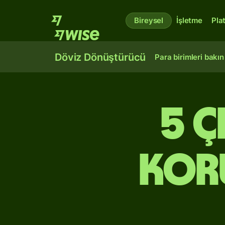
Bireysel
İşletme
Pla
Döviz Dönüştürücü
Para birimleri bakın
5 Ç
kor