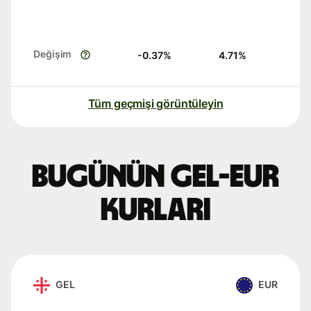
Değişim
-0.37
%
4.71
%
Tüm geçmişi görüntüleyin
Bugünün GEL-EUR
kurları
GEL
EUR