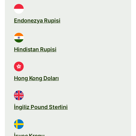
Endonezya Rupisi
Hindistan Rupisi
Hong Kong Doları
İngiliz Pound Sterlini
İsveç Kronu