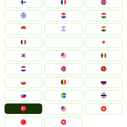
Suomi
France
United Kingdom
Greece
Hrvatska
Magyarország
Indonesia
Israel
India
Italia
JA
Japan
South Korea
Malay
Mexico
Nederland
Norge
Portugal
Polska
România
Россия
Slovensko
Ruoŧŧa
ไทย
Türkiye
United States
Vietnam
中国
中國香港特別行政區