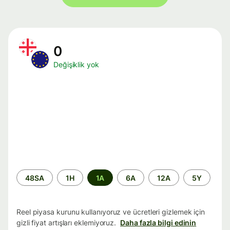
0
Değişiklik yok
Zaman
48SA
1H
1A
6A
12A
5Y
aralığı
Reel piyasa kurunu kullanıyoruz ve ücretleri gizlemek için
gizli fiyat artışları eklemiyoruz.
Daha fazla bilgi edinin