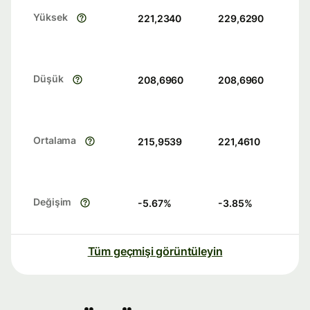
Yüksek
221,2340
229,6290
Düşük
208,6960
208,6960
Ortalama
215,9539
221,4610
Değişim
-5.67
%
-3.85
%
Tüm geçmişi görüntüleyin