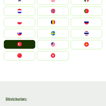
South Korea
Malay
Mexico
Nederland
Norge
Portugal
Polska
România
Россия
Slovensko
Ruoŧŧa
ไทย
Türkiye
United States
Vietnam
中国
中國香港特別行政區
Döviz kurları: