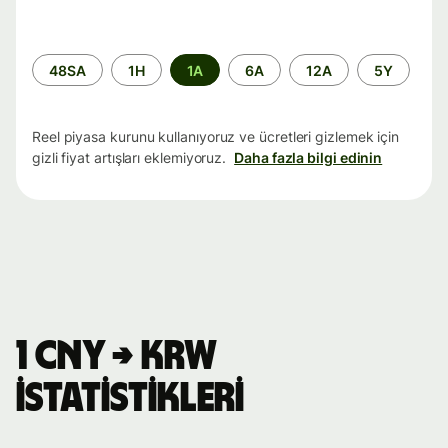
Zaman
48SA
1H
1A
6A
12A
5Y
aralığı
Reel piyasa kurunu kullanıyoruz ve ücretleri gizlemek için
gizli fiyat artışları eklemiyoruz.
Daha fazla bilgi edinin
1 CNY → KRW
istatistikleri