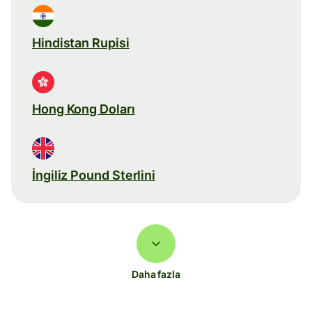
Hindistan Rupisi
Hong Kong Doları
İngiliz Pound Sterlini
Daha fazla