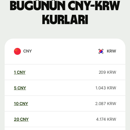
Bugünün CNY-KRW
kurları
CNY
KRW
1
CNY
209
KRW
5
CNY
1.043
KRW
10
CNY
2.087
KRW
20
CNY
4.174
KRW