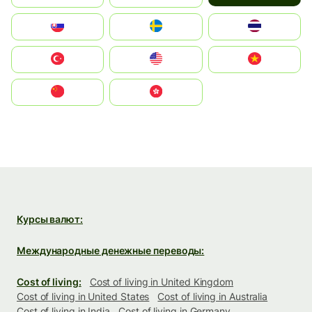
Slovensko
Ruoŧŧa
ไทย
Türkiye
United States
Vietnam
中国
中國香港特別行政區
Курсы валют:
Международные денежные переводы:
Cost of living:
Cost of living in United Kingdom
Cost of living in United States
Cost of living in Australia
Cost of living in India
Cost of living in Germany