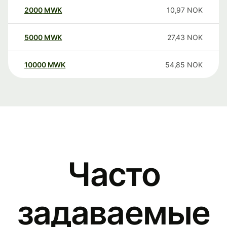
2000
MWK
10,97
NOK
5000
MWK
27,43
NOK
10000
MWK
54,85
NOK
Часто
задаваемые