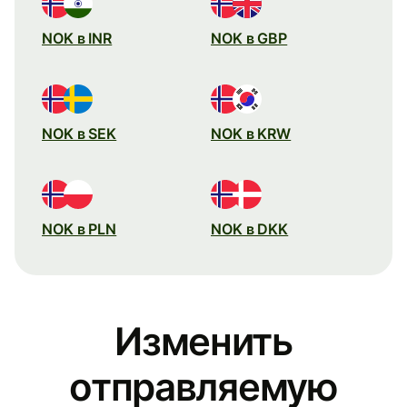
NOK в INR
NOK в GBP
NOK в SEK
NOK в KRW
NOK в PLN
NOK в DKK
Изменить
отправляемую