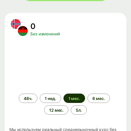
0
Без изменений
Период
48ч.
1 нед.
1 мес.
6 мес.
времени
12 мес.
5л.
Мы используем реальный среднерыночный курс без