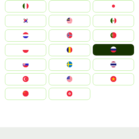
Italia
JA
Japan
South Korea
Malay
Mexico
Nederland
Norge
Portugal
Россия
Polska
România
Slovensko
Ruoŧŧa
ไทย
Türkiye
United States
Vietnam
中国
中國香港特別行政區