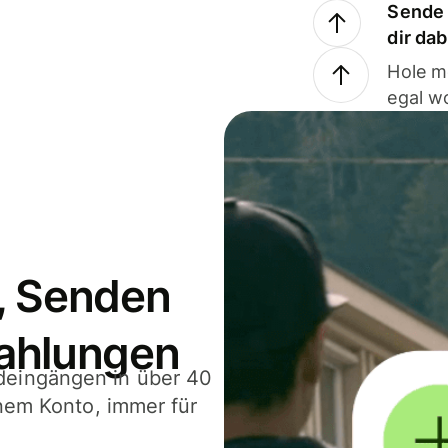
Sende 
dir da
Hole m
egal w
, Senden
ahlungen
deingängen in über 40
inem Konto, immer für