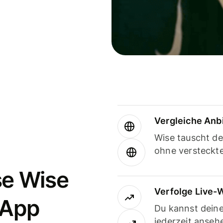
Vergleiche Anb
Wise tauscht d
ohne versteckt
se Wise
Verfolge Live-
-App
Du kannst dein
jederzeit anseh