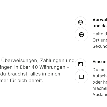
Verwal
und da
Halte 
Ort und
Sekund
i Überweisungen, Zahlungen und
Eine i
ängen in über 40 Währungen –
Du mus
 du brauchst, alles in einem
Aufsch
mer für dich bereit.
oder h
machen
Ausland