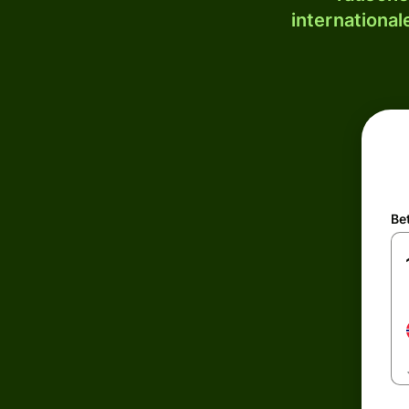
internationa
Be