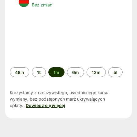
Bez zmian
Przedział
48 h
1t
1m
6m
12m
5l
czasu
Korzystamy z rzeczywistego, uśrednionego kursu
wymiany, bez podstępnych marż ukrywających
opłaty.
Dowiedz się więcej