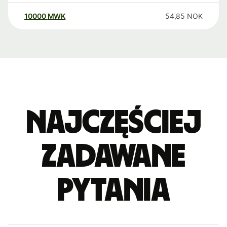
10000
MWK
54,85
NOK
Najczęściej
zadawane
pytania