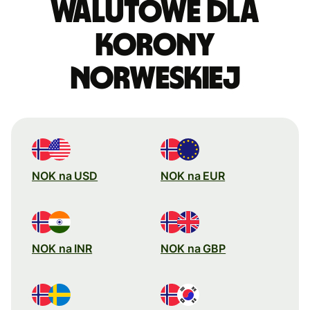
walutowe dla
korony
norweskiej
NOK na USD
NOK na EUR
NOK na INR
NOK na GBP