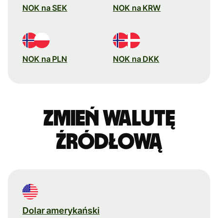
NOK na SEK
NOK na KRW
NOK na PLN
NOK na DKK
Zmień walutę
źródłową
Dolar amerykański