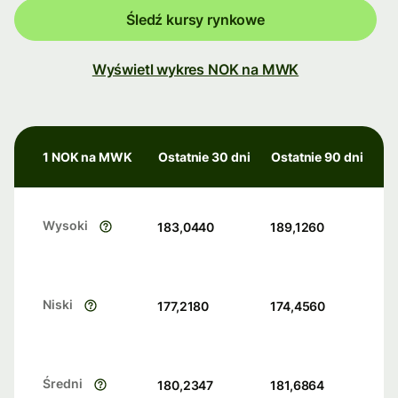
Śledź kursy rynkowe
Wyświetl wykres NOK na MWK
1 NOK na MWK
Ostatnie 30 dni
Ostatnie 90 dni
Wysoki
183,0440
189,1260
Niski
177,2180
174,4560
Średni
180,2347
181,6864