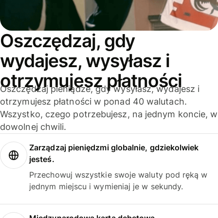
Oszczędzaj, gdy
wydajesz, wysyłasz i
otrzymujesz płatności
Oszczędzaj pieniądze, gdy wysyłasz, wydajesz i
otrzymujesz płatności w ponad 40 walutach.
Wszystko, czego potrzebujesz, na jednym koncie, w
dowolnej chwili.
Zarządzaj pieniędzmi globalnie, gdziekolwiek
jesteś.
Przechowuj wszystkie swoje waluty pod ręką w
jednym miejscu i wymieniaj je w sekundy.