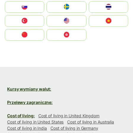
Slovensko
Ruoŧŧa
ไทย
Türkiye
United States
Vietnam
中国
中國香港特別行政區
Kursy wymiany walut:
Przelewy zagraniczne:
Cost of living:
Cost of living in United Kingdom
Cost of living in United States
Cost of living in Australia
Cost of living in India
Cost of living in Germany