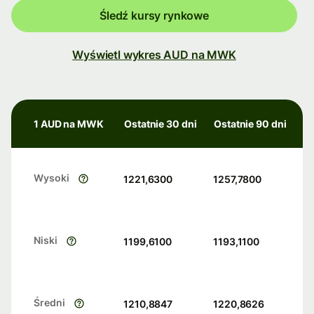
Śledź kursy rynkowe
Wyświetl wykres AUD na MWK
1 AUD na MWK
Ostatnie 30 dni
Ostatnie 90 dni
Wysoki
1221,6300
1257,7800
Niski
1199,6100
1193,1100
Średni
1210,8847
1220,8626