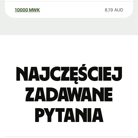
10000
MWK
8,19
AUD
Najczęściej
zadawane
pytania