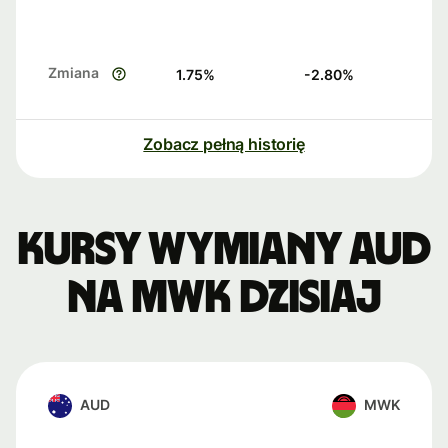
Zmiana
1.75
%
-2.80
%
Zobacz pełną historię
Kursy wymiany AUD
na MWK dzisiaj
AUD
MWK