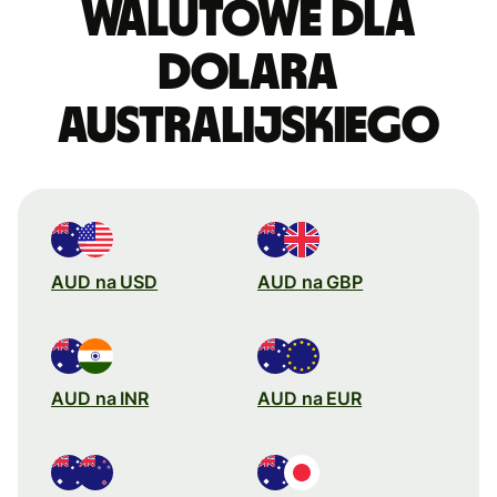
walutowe dla
dolara
australijskiego
AUD na USD
AUD na GBP
AUD na INR
AUD na EUR