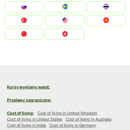
Slovensko
Ruoŧŧa
ไทย
Türkiye
United States
Vietnam
中国
中國香港特別行政區
Kursy wymiany walut:
Przelewy zagraniczne:
Cost of living:
Cost of living in United Kingdom
Cost of living in United States
Cost of living in Australia
Cost of living in India
Cost of living in Germany