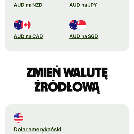
AUD na NZD
AUD na JPY
AUD na CAD
AUD na SGD
Zmień walutę
źródłową
Dolar amerykański