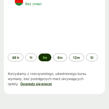
Bez zmian
Przedział
48 h
1t
1m
6m
12m
5l
czasu
Korzystamy z rzeczywistego, uśrednionego kursu
wymiany, bez podstępnych marż ukrywających
opłaty.
Dowiedz się więcej