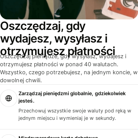
Oszczędzaj, gdy
wydajesz, wysyłasz i
otrzymujesz płatności
Oszczędzaj pieniądze, gdy wysyłasz, wydajesz i
otrzymujesz płatności w ponad 40 walutach.
Wszystko, czego potrzebujesz, na jednym koncie, w
dowolnej chwili.
Zarządzaj pieniędzmi globalnie, gdziekolwiek
jesteś.
Przechowuj wszystkie swoje waluty pod ręką w
jednym miejscu i wymieniaj je w sekundy.