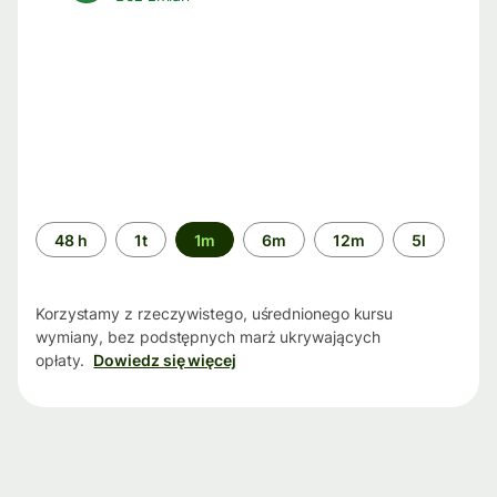
Przedział
48 h
1t
1m
6m
12m
5l
czasu
Korzystamy z rzeczywistego, uśrednionego kursu
wymiany, bez podstępnych marż ukrywających
opłaty.
Dowiedz się więcej