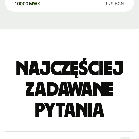
10000
MWK
9.79
BGN
Najczęściej
zadawane
pytania