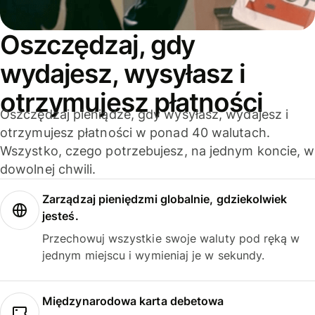
Oszczędzaj, gdy
wydajesz, wysyłasz i
otrzymujesz płatności
Oszczędzaj pieniądze, gdy wysyłasz, wydajesz i
otrzymujesz płatności w ponad 40 walutach.
Wszystko, czego potrzebujesz, na jednym koncie, w
dowolnej chwili.
Zarządzaj pieniędzmi globalnie, gdziekolwiek
jesteś.
Przechowuj wszystkie swoje waluty pod ręką w
jednym miejscu i wymieniaj je w sekundy.
Międzynarodowa karta debetowa