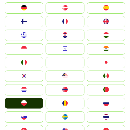
Deutschland
Denmark
España
Suomi
France
United Kingdom
Greece
Hrvatska
Magyarország
Indonesia
Israel
India
Italia
JA
Japan
South Korea
Malay
Mexico
Nederland
Norge
Portugal
Polska
România
Россия
Slovensko
Ruoŧŧa
ไทย