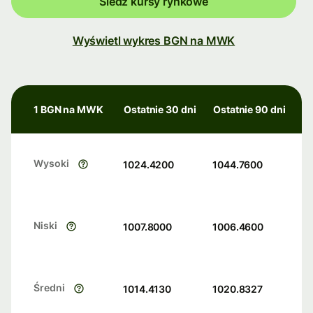
Śledź kursy rynkowe
Wyświetl wykres BGN na MWK
1 BGN na MWK
Ostatnie 30 dni
Ostatnie 90 dni
Wysoki
1024.4200
1044.7600
Niski
1007.8000
1006.4600
Średni
1014.4130
1020.8327