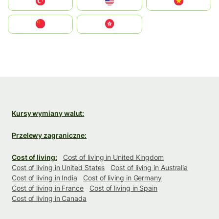
Türkiye
United States
Vietnam
中国
中國香港特別行政區
Kursy wymiany walut:
Przelewy zagraniczne:
Cost of living:
Cost of living in United Kingdom
Cost of living in United States
Cost of living in Australia
Cost of living in India
Cost of living in Germany
Cost of living in France
Cost of living in Spain
Cost of living in Canada