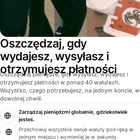
Oszczędzaj, gdy
wydajesz, wysyłasz i
otrzymujesz płatności
Oszczędzaj pieniądze, gdy wysyłasz, wydajesz i
otrzymujesz płatności w ponad 40 walutach.
Wszystko, czego potrzebujesz, na jednym koncie, w
dowolnej chwili.
Zarządzaj pieniędzmi globalnie, gdziekolwiek
jesteś.
Przechowuj wszystkie swoje waluty pod ręką w
jednym miejscu i wymieniaj je w sekundy.