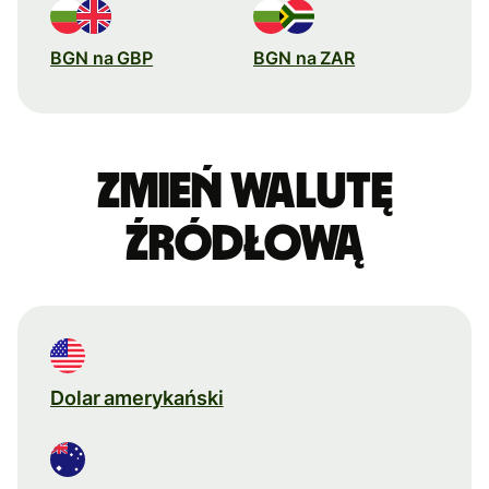
BGN na GBP
BGN na ZAR
Zmień walutę
źródłową
Dolar amerykański