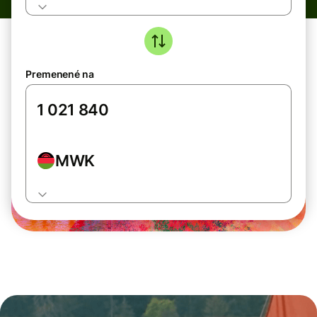
Premenené na
MWK