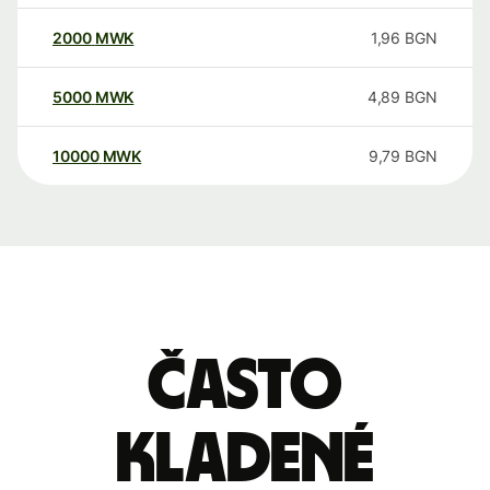
2000
MWK
1,96
BGN
5000
MWK
4,89
BGN
10000
MWK
9,79
BGN
Často
kladené