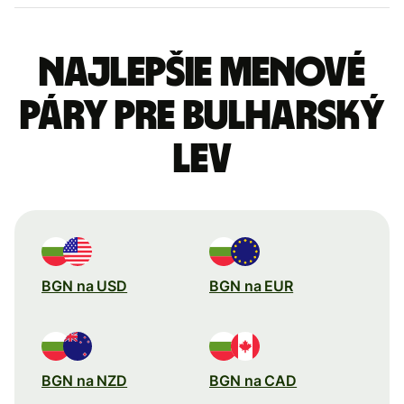
Najlepšie menové
páry pre Bulharský
lev
BGN na USD
BGN na EUR
BGN na NZD
BGN na CAD