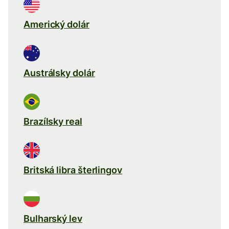
Americký dolár
Austrálsky dolár
Brazílsky real
Britská libra šterlingov
Bulharský lev