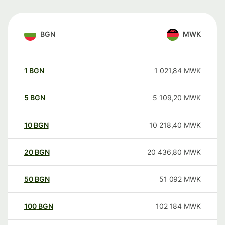
BGN
MWK
1
BGN
1 021,84
MWK
5
BGN
5 109,20
MWK
10
BGN
10 218,40
MWK
20
BGN
20 436,80
MWK
50
BGN
51 092
MWK
100
BGN
102 184
MWK