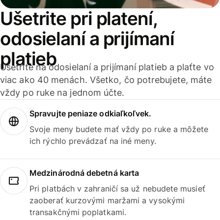
Ušetrite pri platení,
odosielaní a prijímaní
platieb
Ušetrite na odosielaní a prijímaní platieb a plaťte vo
viac ako 40 menách. Všetko, čo potrebujete, máte
vždy po ruke na jednom účte.
Spravujte peniaze odkiaľkoľvek.
Svoje meny budete mať vždy po ruke a môžete
ich rýchlo prevádzať na iné meny.
Medzinárodná debetná karta
Pri platbách v zahraničí sa už nebudete musieť
zaoberať kurzovými maržami a vysokými
transakčnými poplatkami.