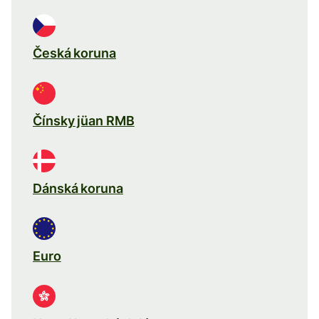
Česká koruna
Čínsky jüan RMB
Dánská koruna
Euro