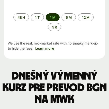
Time
48 H
1 T
1 M
6 M
12 M
period
5 R
We use the real, mid-market rate with no sneaky mark-up
to hide the fees.
Learn more
Dnešný výmenný
kurz pre prevod BGN
na MWK