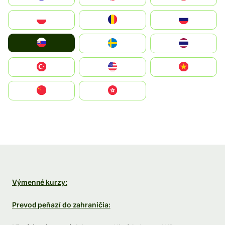
Polska
România
Россия
Slovensko
Ruoŧŧa
ไทย
Türkiye
United States
Vietnam
中国
中國香港特別行政區
Výmenné kurzy:
Prevod peňazí do zahraničia: