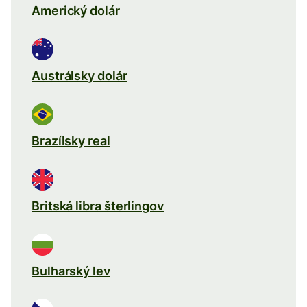
Americký dolár
Austrálsky dolár
Brazílsky real
Britská libra šterlingov
Bulharský lev