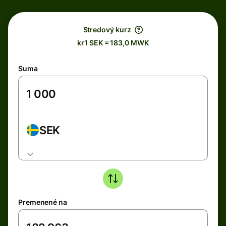
Stredový kurz
kr1 SEK = 183,0 MWK
Suma
SEK
Premenené na