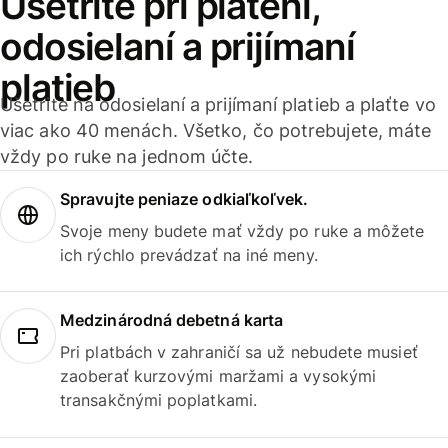
Ušetrite pri platení,
odosielaní a prijímaní
platieb
Ušetrite na odosielaní a prijímaní platieb a plaťte vo
viac ako 40 menách. Všetko, čo potrebujete, máte
vždy po ruke na jednom účte.
Spravujte peniaze odkiaľkoľvek.
Svoje meny budete mať vždy po ruke a môžete
ich rýchlo prevádzať na iné meny.
Medzinárodná debetná karta
Pri platbách v zahraničí sa už nebudete musieť
zaoberať kurzovými maržami a vysokými
transakčnými poplatkami.