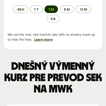
Time
48 H
1 T
1 M
6 M
12 M
period
5 R
We use the real, mid-market rate with no sneaky mark-up
to hide the fees.
Learn more
Dnešný výmenný
kurz pre prevod SEK
na MWK