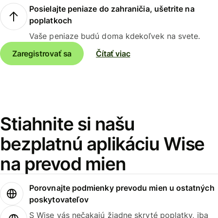
Posielajte peniaze do zahraničia, ušetrite na
poplatkoch
Vaše peniaze budú doma kdekoľvek na svete.
Zaregistrovať sa
Čítať viac
Stiahnite si našu
bezplatnú aplikáciu Wise
na prevod mien
Porovnajte podmienky prevodu mien u ostatných
poskytovateľov
S Wise vás nečakajú žiadne skryté poplatky, iba