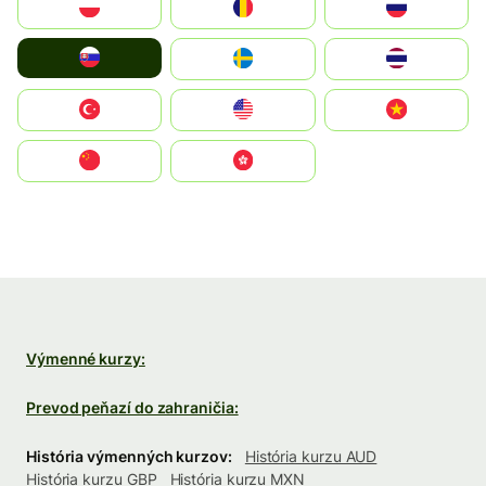
Polska
România
Россия
Slovensko
Ruoŧŧa
ไทย
Türkiye
United States
Vietnam
中国
中國香港特別行政區
Výmenné kurzy:
Prevod peňazí do zahraničia:
História výmenných kurzov:
História kurzu AUD
História kurzu GBP
História kurzu MXN