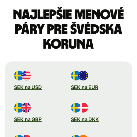
Najlepšie menové
páry pre Švédska
koruna
SEK na USD
SEK na EUR
SEK na GBP
SEK na DKK