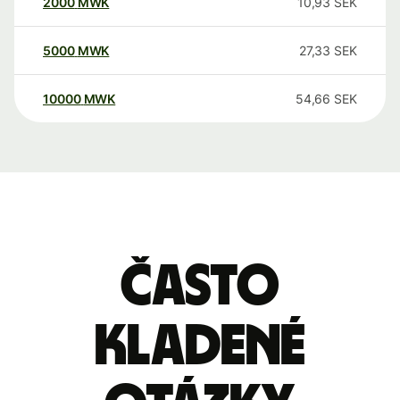
2000
MWK
10,93
SEK
5000
MWK
27,33
SEK
10000
MWK
54,66
SEK
Často
kladené