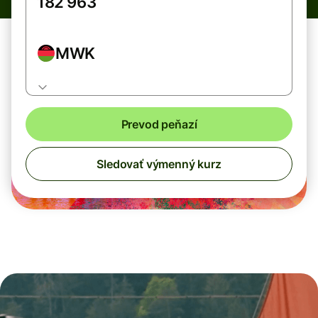
MWK
Prevod peňazí
Sledovať výmenný kurz