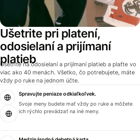
Ušetrite pri platení,
odosielaní a prijímaní
platieb
Ušetrite na odosielaní a prijímaní platieb a plaťte vo
viac ako 40 menách. Všetko, čo potrebujete, máte
vždy po ruke na jednom účte.
Spravujte peniaze odkiaľkoľvek.
Svoje meny budete mať vždy po ruke a môžete
ich rýchlo prevádzať na iné meny.
Medzinárodná debetná karta