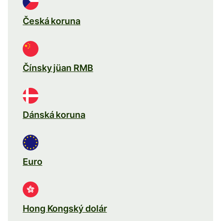
Česká koruna
Čínsky jüan RMB
Dánská koruna
Euro
Hong Kongský dolár