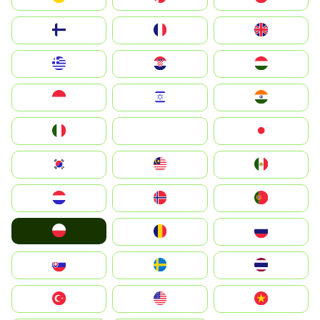
Suomi
France
United Kingdom
Greece
Hrvatska
Magyarország
Indonesia
Israel
India
Italia
JA
Japan
South Korea
Malay
Mexico
Nederland
Norge
Portugal
Polska
România
Россия
Slovensko
Ruoŧŧa
ไทย
Türkiye
United States
Vietnam