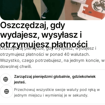
Oszczędzaj, gdy
wydajesz, wysyłasz i
otrzymujesz płatności
Oszczędzaj pieniądze, gdy wysyłasz, wydajesz i
otrzymujesz płatności w ponad 40 walutach.
Wszystko, czego potrzebujesz, na jednym koncie, w
dowolnej chwili.
Zarządzaj pieniędzmi globalnie, gdziekolwiek
jesteś.
Przechowuj wszystkie swoje waluty pod ręką w
jednym miejscu i wymieniaj je w sekundy.