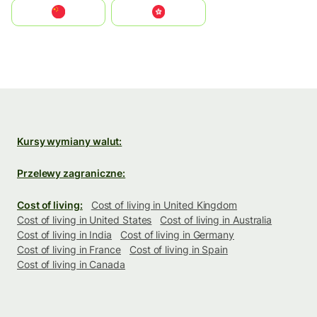
中国
中國香港特別行政區
Kursy wymiany walut:
Przelewy zagraniczne:
Cost of living:
Cost of living in United Kingdom
Cost of living in United States
Cost of living in Australia
Cost of living in India
Cost of living in Germany
Cost of living in France
Cost of living in Spain
Cost of living in Canada