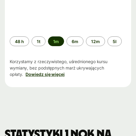
Przedział
48 h
1t
1m
6m
12m
5l
czasu
Korzystamy z rzeczywistego, uśrednionego kursu
wymiany, bez podstępnych marż ukrywających
opłaty.
Dowiedz się więcej
Statystyki 1 NOK na