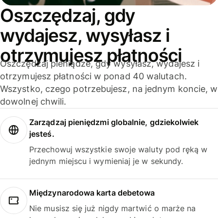
Oszczędzaj, gdy
wydajesz, wysyłasz i
otrzymujesz płatności
Oszczędzaj pieniądze, gdy wysyłasz, wydajesz i
otrzymujesz płatności w ponad 40 walutach.
Wszystko, czego potrzebujesz, na jednym koncie, w
dowolnej chwili.
Zarządzaj pieniędzmi globalnie, gdziekolwiek
jesteś.
Przechowuj wszystkie swoje waluty pod ręką w
jednym miejscu i wymieniaj je w sekundy.
Międzynarodowa karta debetowa
Nie musisz się już nigdy martwić o marże na