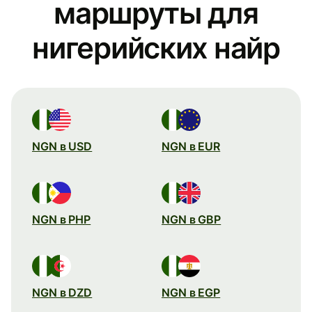
маршруты для
нигерийских найр
NGN в USD
NGN в EUR
NGN в PHP
NGN в GBP
NGN в DZD
NGN в EGP