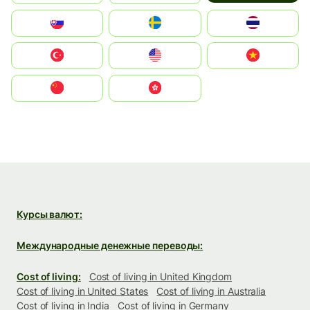
Slovensko
Ruoŧŧa
ไทย
Türkiye
United States
Vietnam
中国
中國香港特別行政區
Курсы валют:
Международные денежные переводы:
Cost of living:
Cost of living in United Kingdom
Cost of living in United States
Cost of living in Australia
Cost of living in India
Cost of living in Germany