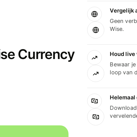
Vergelijk
Geen verbo
Wise.
ise Currency
Houd live
Bewaar je 
loop van d
Helemaal 
Downloade
vervelend