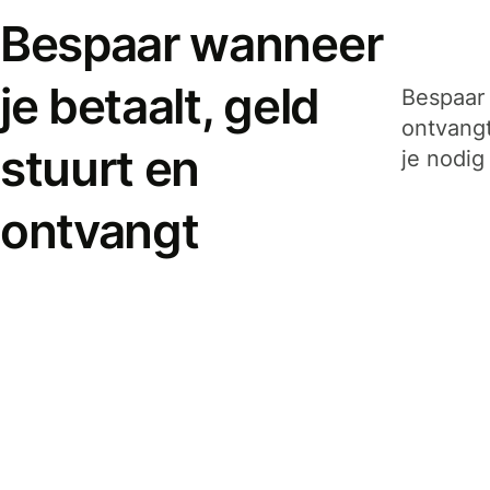
Bespaar wanneer
je betaalt, geld
Bespaar 
ontvangt
stuurt en
je nodig
ontvangt