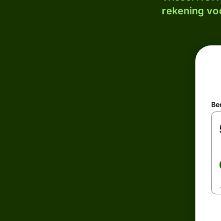
rekening voo
Be