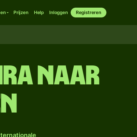
ken
Prijzen
Help
Inloggen
Registreren
ira naar
en
ternationale