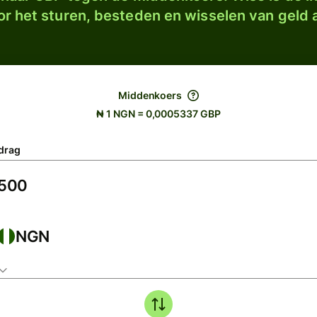
r het sturen, besteden en wisselen van geld a
Middenkoers
₦ 1 NGN = 0,0005337 GBP
drag
NGN