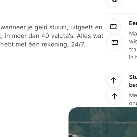
Ee
wanneer je geld stuurt, uitgeeft en
Ma
, in meer dan 40 valuta's. Alles wat
wi
 hebt met één rekening, 24/7.
tra
in 
Stu
be
Me
on