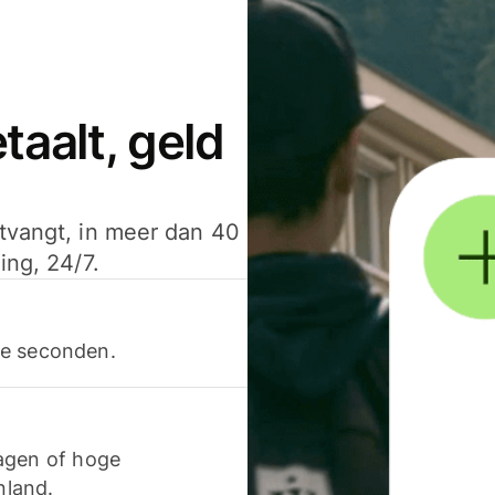
aalt, geld
ntvangt, in meer dan 40
ing, 24/7.
ele seconden.
agen of hoge
nland.