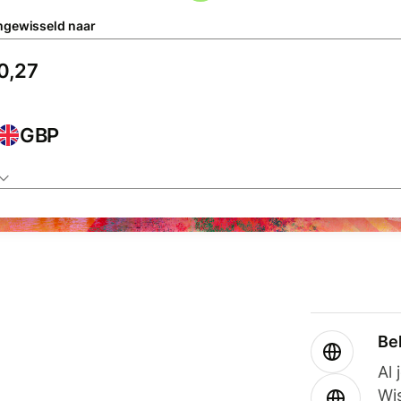
gewisseld naar
GBP
Be
Al 
Wi