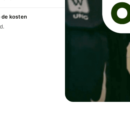
p de kosten
d.