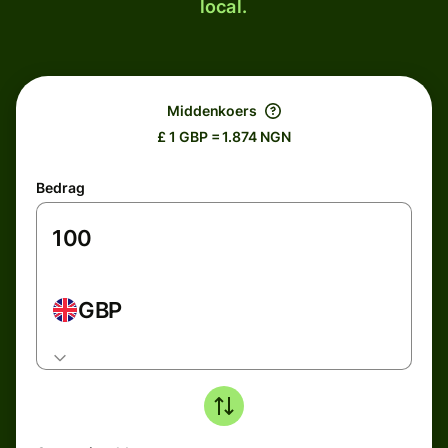
local.
Middenkoers
£ 1 GBP = 1.874 NGN
Bedrag
GBP