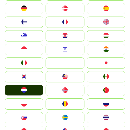
Deutschland
Denmark
España
Suomi
France
United Kingdom
Greece
Hrvatska
Magyarország
Indonesia
Israel
India
Italia
JA
Japan
South Korea
Malay
Mexico
Nederland
Norge
Portugal
Polska
România
Россия
Slovensko
Ruoŧŧa
ไทย