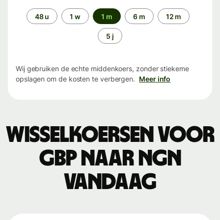
Periode
48 u
1 w
1 m
6 m
12 m
5 j
Wij gebruiken de echte middenkoers, zonder stiekeme
opslagen om de kosten te verbergen.
Meer info
Wisselkoersen voor
GBP naar NGN
vandaag