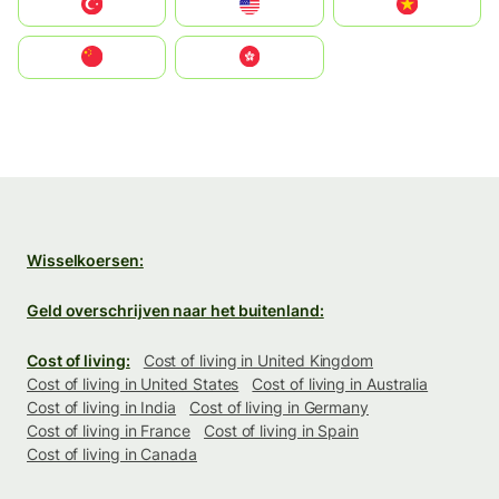
Türkiye
United States
Vietnam
中国
中國香港特別行政區
Wisselkoersen:
Geld overschrijven naar het buitenland:
Cost of living:
Cost of living in United Kingdom
Cost of living in United States
Cost of living in Australia
Cost of living in India
Cost of living in Germany
Cost of living in France
Cost of living in Spain
Cost of living in Canada