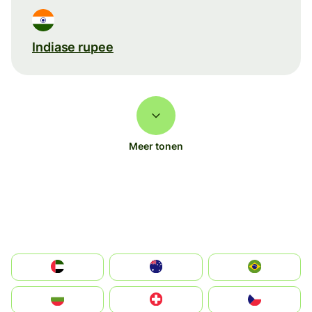
Indiase rupee
Meer tonen
الإمارات العربية المتحدة
Australia
Brazil
България
Switzerland
Czechia