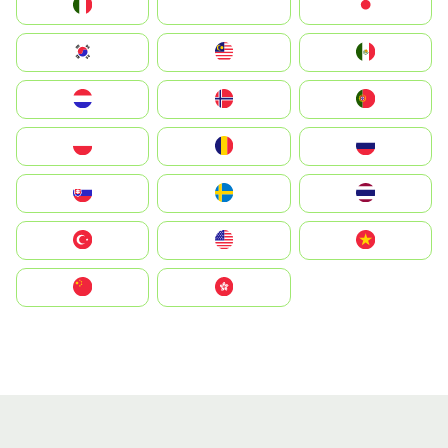
Italia
JA
Japan
South Korea
Malay
Mexico
Nederland
Norge
Portugal
Polska
România
Россия
Slovensko
Ruoŧŧa
ไทย
Türkiye
United States
Vietnam
中国
中國香港特別行政區