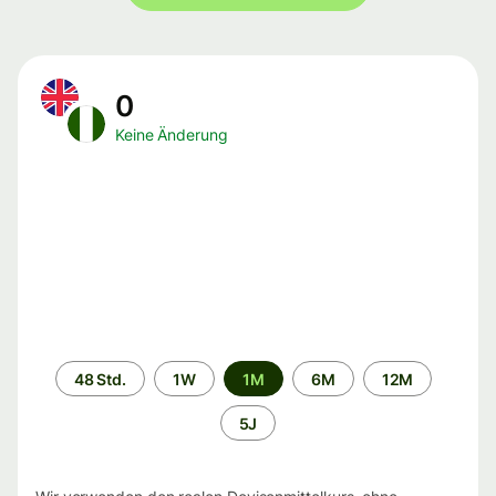
0
Keine Änderung
Zeitraum
48 Std.
1W
1M
6M
12M
5J