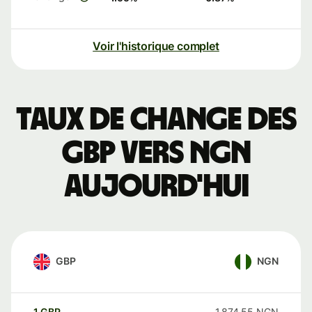
Voir l'historique complet
Taux de change des
GBP vers NGN
aujourd'hui
GBP
NGN
1
GBP
1 874,55
NGN