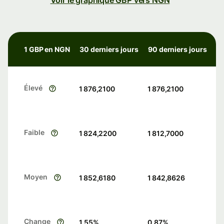
Voir le graphique GBP vers NGN
1 GBP en NGN
30 derniers jours
90 derniers jours
Élevé
1 876,2100
1 876,2100
Faible
1 824,2200
1 812,7000
Moyen
1 852,6180
1 842,8626
Change
1.55
%
0.87
%