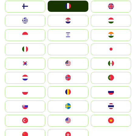
France
Suomi
United Kingdom
Greece
Hrvatska
Magyarország
Indonesia
Israel
India
Italia
JA
Japan
South Korea
Malay
Mexico
Nederland
Norge
Portugal
Polska
România
Россия
Slovensko
Ruoŧŧa
ไทย
Türkiye
United States
Vietnam
中国
中國香港特別行政區